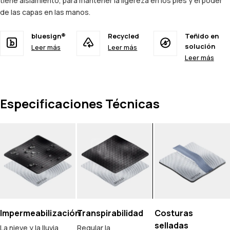
tiene aislamiento, para mantener la ligereza en los pies y el poder
de las capas en las manos.
bluesign®
Recycled
Teñido en
solución
Leer más
Leer más
Leer más
Especificaciones Técnicas
Impermeabilización
Transpirabilidad
Costuras
selladas
La nieve y la lluvia
Regular la