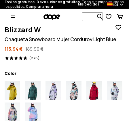
Envíos gratuitos. Devoluciones gratuitas.
Todo el tiempo en todos
ES
Mis pedidos
los pedidos.
Comprar ahora
Busca en má
Blizzard W
Chaqueta Snowboard Mujer Corduroy Light Blue
113,94 €
189,90 €
276 opiniones, 4.8/5
(276)
Color