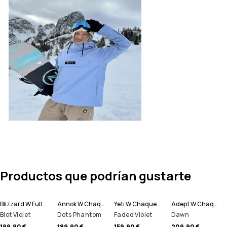
Productos que podrían gustarte
Blizzard W Full Zip Chaqueta Snowboard Mujer
Annok W Chaqueta Snowboard Mujer
Yeti W Chaqueta Snowboard Mujer
Adept W Chaqueta Snowboard Mujer
Blot Violet
Dots Phantom
Faded Violet
Dawn
199,90 €
189,90 €
159,90 €
209,90 €