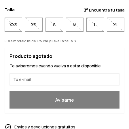
Talla
Encuentra tu talla
XXS
XS
S
M
L
XL
El/la modelo mide 175 cm y lleva la talla S.
Producto agotado
Te avisaremos cuando vuelva a estar disponible
Sí, quiero unirme
Avísame
Envíos y devoluciones gratuitos