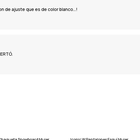
n de ajuste que es de color blanco...!
CERTÓ.
p Chaqueta Snowboard Mujer
Iconic W Pantalones Esquí Mujer