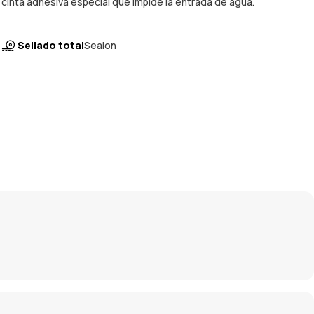
cinta adhesiva especial que impide la entrada de agua.
Sellado total
Sealon