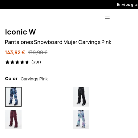
Envíos gra
Iconic W
Pantalones Snowboard Mujer Carvings Pink
143,92 €
179,90 €
391 opiniones, 4.8/5
(391)
Color
Carvings Pink