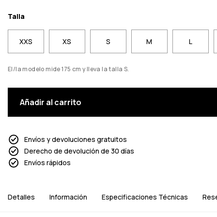
Talla
XXS
XS
S
M
L
El/la modelo mide 175 cm y lleva la talla S.
Añadir al carrito
Envíos y devoluciones gratuitos
Derecho de devolución de 30 días
Envíos rápidos
Detalles
Información
Especificaciones Técnicas
Res