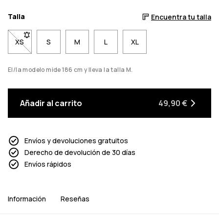
Talla
Encuentra tu talla
XS
- Talla XS no disponible. Haz clic para ser notificado cuando v
S
M
L
XL
El/la modelo mide 186 cm y lleva la talla M.
Añadir al carrito
49,90 €
Envíos y devoluciones gratuitos
Derecho de devolución de 30 días
Envíos rápidos
Información
Reseñas