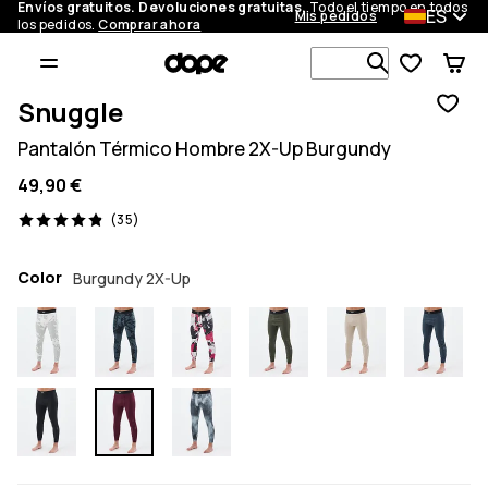
Envíos gratuitos. Devoluciones gratuitas.
Todo el tiempo en todos
ES
Mis pedidos
los pedidos.
Comprar ahora
Busca en má
Snuggle
Pantalón Térmico Hombre 2X-Up Burgundy
49,90 €
35 opiniones, 4.9/5
(35)
Color
Burgundy 2X-Up