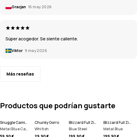
Gracjan
16 may 2026
Súper acogedor. Se siente caliente.
Viktor
9 may 2026
Más reseñas
Productos que podrían gustarte
Snuggle Camiseta Térmica Hombre
Chunky Gorro
Blizzard Full Zip Chaqueta Snowboard Hombre
Blizzard Full Zip Chaqueta Esquí Hombre
Metal Blue Camo
Whitish
Blue Steel
Metal Blue
59,90 €
29,90 €
199,90 €
199,90 €