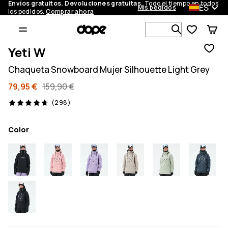
Envíos gratuitos. Devoluciones gratuitas.
Todo el tiempo en todos
ES
Mis pedidos
los pedidos.
Comprar ahora
Busca en má
Yeti W
Chaqueta Snowboard Mujer Silhouette Light Grey
79,95 €
159,90 €
298 opiniones, 4.7/5
(298)
Color