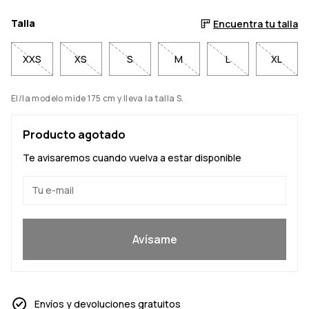
Talla
Encuentra tu talla
XXS
XS
S
M
L
XL
El/la modelo mide 175 cm y lleva la talla S.
Producto agotado
Te avisaremos cuando vuelva a estar disponible
Sí, quiero unirme
Avísame
Envíos y devoluciones gratuitos