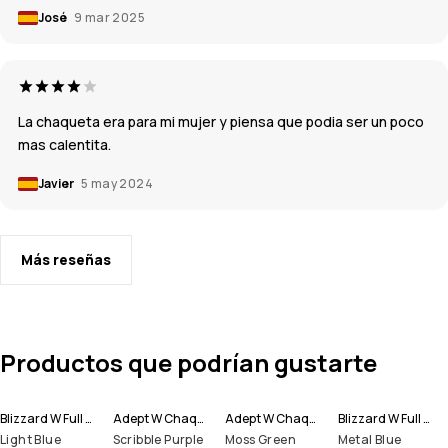
José
9 mar 2025
La chaqueta era para mi mujer y piensa que podia ser un poco
mas calentita.
Javier
5 may 2024
Más reseñas
Productos que podrían gustarte
Blizzard W Full Zip Chaqueta Snowboard Women
Adept W Chaqueta Snowboard Women
Adept W Chaqueta Snowboard Women
Blizzard W Full Zip Chaqueta Snowboard Women
Light Blue
Scribble Purple
Moss Green
Metal Blue