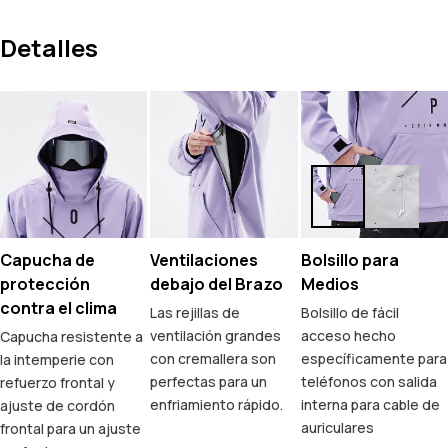
Detalles
Capucha de
Ventilaciones
Bolsillo para
protección
debajo del Brazo
Medios
contra el clima
Las rejillas de
Bolsillo de fácil
ventilación grandes
acceso hecho
Capucha resistente a
con cremallera son
específicamente para
la intemperie con
perfectas para un
teléfonos con salida
refuerzo frontal y
enfriamiento rápido.
interna para cable de
ajuste de cordón
auriculares
frontal para un ajuste