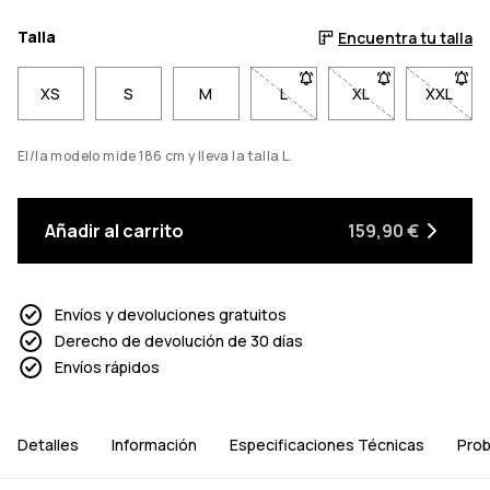
Talla
Encuentra tu talla
XS
S
M
L
- Talla L no disponible. Haz 
XL
- Talla XL no disp
XXL
- Talla
El/la modelo mide 186 cm y lleva la talla L.
Añadir al carrito
159,90 €
Envíos y devoluciones gratuitos
Derecho de devolución de 30 días
Envíos rápidos
Detalles
Información
Especificaciones Técnicas
Prob