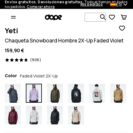
Envíos gratuitos. Devoluciones gratuitas.
Todo el tiempo en todos
ES
Mis pedidos
los pedidos.
Comprar ahora
Busca en má
Yeti
Chaqueta Snowboard Hombre 2X-Up Faded Violet
159,90 €
906 opiniones, 4.7/5
(906)
Color
Faded Violet 2X-Up