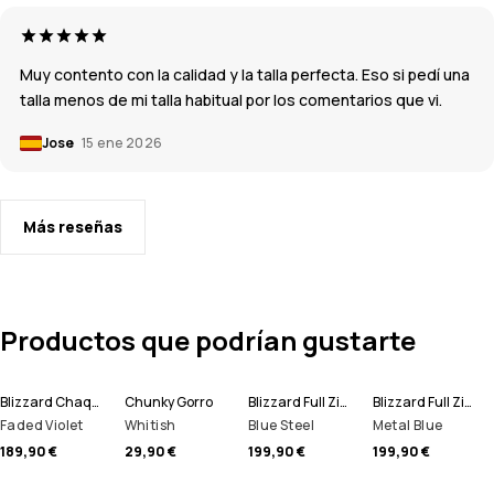
Muy contento con la calidad y la talla perfecta. Eso si pedí una
talla menos de mi talla habitual por los comentarios que vi.
Jose
15 ene 2026
Más reseñas
Productos que podrían gustarte
Blizzard Chaqueta Snowboard Hombre
Chunky Gorro
Blizzard Full Zip Chaqueta Snowboard Hombre
Blizzard Full Zip Chaqueta Esquí Hombre
Faded Violet
Whitish
Blue Steel
Metal Blue
189,90 €
29,90 €
199,90 €
199,90 €