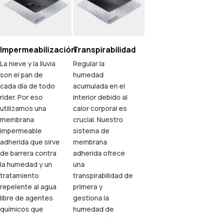
Impermeabilización
Transpirabilidad
La nieve y la lluvia
Regular la
son el pan de
humedad
cada día de todo
acumulada en el
rider. Por eso
interior debido al
utilizamos una
calor corporal es
membrana
crucial. Nuestro
impermeable
sistema de
adherida que sirve
membrana
de barrera contra
adherida ofrece
la humedad y un
una
tratamiento
transpirabilidad de
repelente al agua
primera y
libre de agentes
gestiona la
químicos que
humedad de