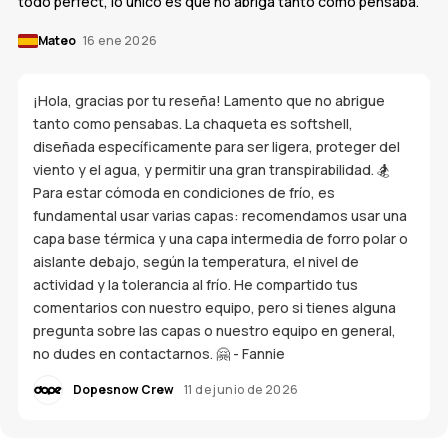
todo perfect, lo unico es que no abriga tanto como pensaba.
Mateo
16 ene 2026
¡Hola, gracias por tu reseña! Lamento que no abrigue
tanto como pensabas. La chaqueta es softshell,
diseñada específicamente para ser ligera, proteger del
viento y el agua, y permitir una gran transpirabilidad. 🏂
Para estar cómoda en condiciones de frío, es
fundamental usar varias capas: recomendamos usar una
capa base térmica y una capa intermedia de forro polar o
aislante debajo, según la temperatura, el nivel de
actividad y la tolerancia al frío. He compartido tus
comentarios con nuestro equipo, pero si tienes alguna
pregunta sobre las capas o nuestro equipo en general,
no dudes en contactarnos. 🤗 - Fannie
Dopesnow Crew
11 de junio de 2026