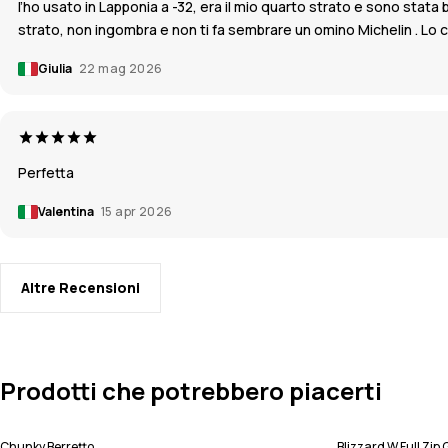
l’ho usato in Lapponia a -32, era il mio quarto strato e sono sta
strato, non ingombra e non ti fa sembrare un omino Michelin . Lo c
Giulia
22 mag 2026
Perfetta
Valentina
15 apr 2026
Altre Recensioni
Prodotti che potrebbero piacerti
Chunky Berretto
Blizzard W Full Zi