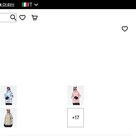
IT
a
ei Ordini
Cerca tra 1 000+ prodotti
+17