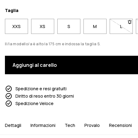
Taglia
XXS
XS
S
M
L
- Taglia
Il/la modello/a è alto/a 175 cm e indossa la taglia S.
Aggiungi al carello
Spedizione e resi gratuiti
Diritto di reso entro 30 giorni
Spedizione Veloce
Dettagli
Informazioni
Tech
Provalo
Recensioni