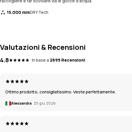
raccogliere e far scivolare via le gocce d'acqua.
15.000 mm
DRY Tech
Valutazioni & Recensioni
4.8
In base a
2699 Recensioni
Ottimo prodotto, consigliatissimo. Veste perfettamente.
Alessandra
20 giu 2026