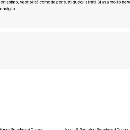
ta benissimo, vestibilità comoda per tutti quegli strati. Si usa molt
onsiglio
p Giacca Snowboard Donna
Iconic W Pantaloni Snowboard Donna