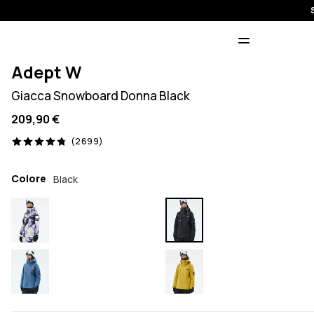
Adept W
Giacca Snowboard Donna Black
209,90 €
2699 recensioni, 4.8/5
(2699)
Colore
Black