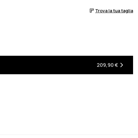
Trova la tua taglia
sponibile
arà di nuovo disponibile
209,90 €