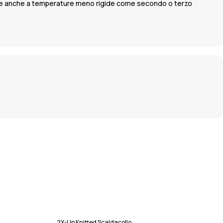
o bene anche a temperature meno rigide come secondo o terzo
2X-Up Knitted Scaldacollo