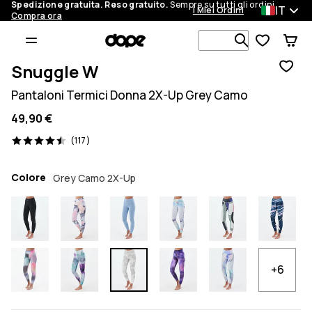
Spedizione gratuita. Reso gratuito.
Sempre su tutti gli ordini.
IT
I Miei Ordini
Compra ora
Cerca tra 1 
Snuggle W
Pantaloni Termici Donna 2X-Up Grey Camo
49,90 €
117 recensioni, 4.5/5
(117)
Colore
Grey Camo 2X-Up
+6