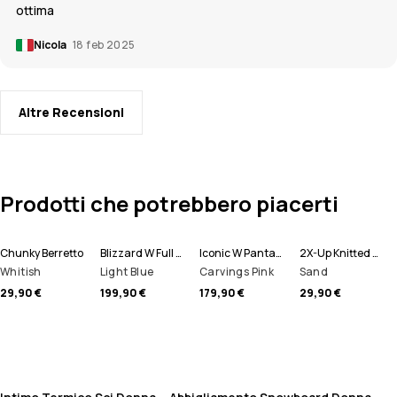
ottima
Nicola
18 feb 2025
Altre Recensioni
Prodotti che potrebbero piacerti
Chunky Berretto
Blizzard W Full Zip Giacca Snowboard Donna
Iconic W Pantaloni Snowboard Donna
2X-Up Knitted Scaldacollo
Whitish
Light Blue
Carvings Pink
Sand
29,90 €
199,90 €
179,90 €
29,90 €