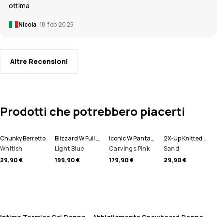
ottima
Nicola
18 feb 2025
Altre Recensioni
Prodotti che potrebbero piacerti
Chunky Berretto
Blizzard W Full Zip Giacca Snowboard Donna
Iconic W Pantaloni Snowboard Donna
2X-Up Knitted Scaldacollo
Whitish
Light Blue
Carvings Pink
Sand
29,90 €
199,90 €
179,90 €
29,90 €