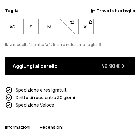
Taglia
Trova la tua taglia
XS
S
M
L
- Taglia L non disponibile. Clicca 
XL
- Taglia XL non disponibil
Il/la modello/a è alto/a 175 cm e indossa la taglia S.
Aggiungi al carello
49,90 €
Spedizione e resi gratuiti
Diritto di reso entro 30 giorni
Spedizione Veloce
Informazioni
Recensioni