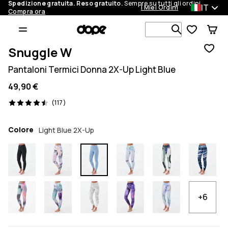
Spedizione gratuita. Reso gratuito.
Sempre su tutti gli ordini.
IT
I Miei Ordini
Compra ora
Cerca tra 1 
Snuggle W
Pantaloni Termici Donna 2X-Up Light Blue
49,90 €
117 recensioni, 4.5/5
(117)
Colore
Light Blue 2X-Up
+6