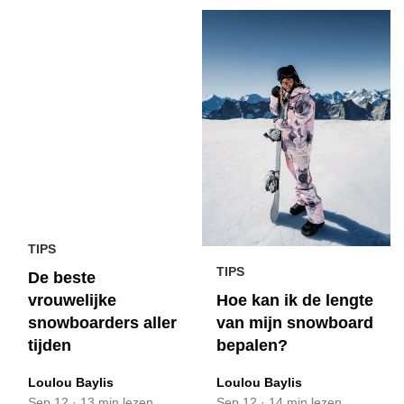
TIPS
TIPS
De beste
Hoe kan ik de lengte
vrouwelijke
van mijn snowboard
snowboarders aller
bepalen?
tijden
Loulou Baylis
Loulou Baylis
Sep 12
·
14 min lezen
Sep 12
·
13 min lezen