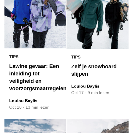
TIPS
TIPS
Lawine gevaar: Een
Zelf je snowboard
inleiding tot
slijpen
veiligheid en
Loulou Baylis
voorzorgsmaatregelen
Oct 17
·
9 min lezen
Loulou Baylis
Oct 18
·
13 min lezen