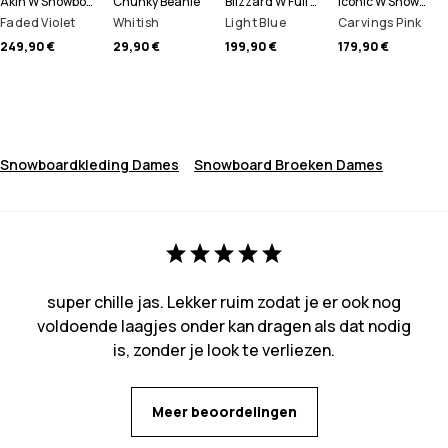
Akin W Snowboard jas Dames
Chunky Beanie
Blizzard W Full Zip Snowboard jas Dames
Iconic W Snowboard Broek Dames
Faded Violet
Whitish
Light Blue
Carvings Pink
249,90 €
29,90 €
199,90 €
179,90 €
Snowboardkleding Dames
Snowboard Broeken Dames
super chille jas. Lekker ruim zodat je er ook nog
voldoende laagjes onder kan dragen als dat nodig
is, zonder je look te verliezen.
Meer beoordelingen