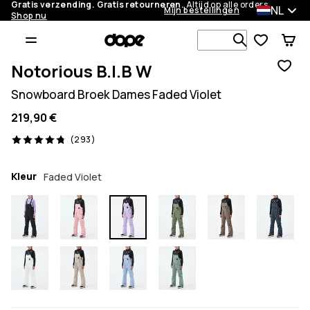
Gratis verzending. Gratis retourneren.
Altijd op alle orders.
NL
Mijn bestellingen
Shop nu
Zoek in 1 0
Notorious B.I.B W
Snowboard Broek Dames Faded Violet
219,90 €
293 beoordelingen, 4.8/5
(293)
Kleur
Faded Violet