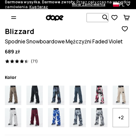
Darmowa wysyłka. Darmowe zwroty.
Przez cały czas na wszystkie
PL
Moje Zamówienia
zamówienia.
Kup teraz
Szukaj w 1 
Blizzard
Spodnie Snowboardowe Mężczyźni Faded Violet
689 zł
71 recenzje, 4.4/5
(71)
Kolor
+2