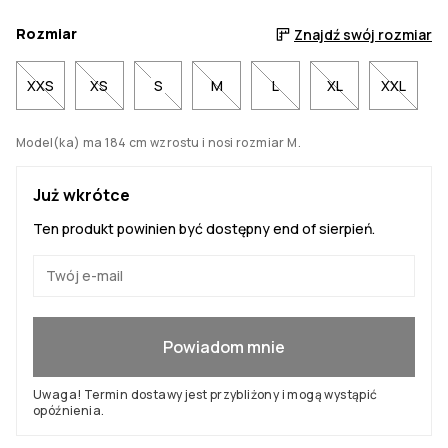
Rozmiar
Znajdź swój rozmiar
XXS
XS
S
M
L
XL
XXL
Model(ka) ma 184 cm wzrostu i nosi rozmiar M.
Już wkrótce
Ten produkt powinien być dostępny end of sierpień.
Tak, chcę dołączyć
Powiadom mnie
Uwaga! Termin dostawy jest przybliżony i mogą wystąpić
opóźnienia.