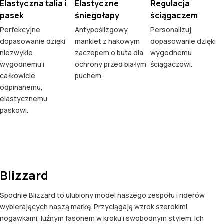
Elastyczna talia i
Elastyczne
Regulacja
pasek
śniegołapy
ściągaczem
Perfekcyjne
Antypoślizgowy
Personalizuj
dopasowanie dzięki
mankiet z hakowym
dopasowanie dzięki
niezwykle
zaczepem o buta dla
wygodnemu
wygodnemu i
ochrony przed białym
ściągaczowi.
całkowicie
puchem.
odpinanemu,
elastycznemu
paskowi.
Blizzard
Spodnie Blizzard to ulubiony model naszego zespołu i riderów
wybierających naszą markę. Przyciągają wzrok szerokimi
nogawkami, luźnym fasonem w kroku i swobodnym stylem. Ich