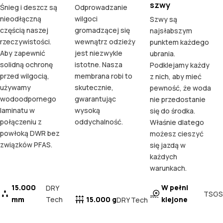
szwy
Śnieg i deszcz są
Odprowadzanie
nieodłączną
wilgoci
Szwy są
częścią naszej
gromadzącej się
najsłabszym
rzeczywistości.
wewnątrz odzieży
punktem każdego
Aby zapewnić
jest niezwykle
ubrania.
solidną ochronę
istotne. Nasza
Podklejamy każdy
przed wilgocią,
membrana robi to
z nich, aby mieć
używamy
skutecznie,
pewność, że woda
wodoodpornego
gwarantując
nie przedostanie
laminatu w
wysoką
się do środka.
połączeniu z
oddychalność.
Właśnie dlatego
powłoką DWR bez
możesz cieszyć
związków PFAS.
się jazdą w
każdych
warunkach.
15.000
W pełni
DRY
TSGS
mm
Tech
15.000 g
klejone
DRY Tech