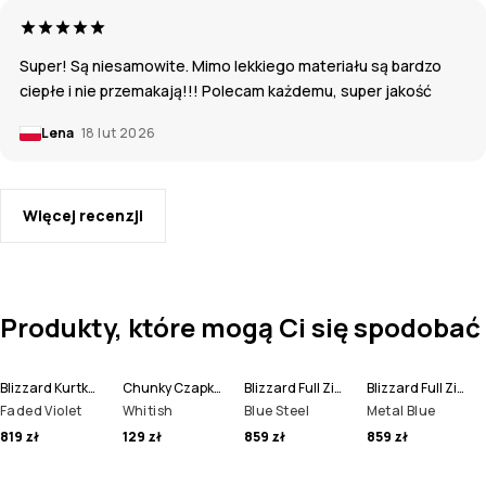
Super! Są niesamowite. Mimo lekkiego materiału są bardzo
ciepłe i nie przemakają!!! Polecam każdemu, super jakość
Lena
18 lut 2026
Więcej recenzji
Produkty, które mogą Ci się spodobać
Blizzard Kurtka Snowboardowa Mężczyźni
Chunky Czapka Beanie
Blizzard Full Zip Kurtka Snowboardowa Mężczyźni
Blizzard Full Zip Kurtka Narciarska Mężczyźni
Faded Violet
Whitish
Blue Steel
Metal Blue
819 zł
129 zł
859 zł
859 zł