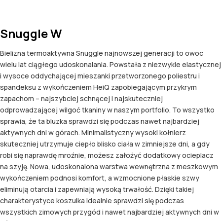
Snuggle W
Bielizna termoaktywna Snuggle najnowszej generacji to owoc
wielu lat ciągłego udoskonalania. Powstała z niezwykle elastycznej
i wysoce oddychającej mieszanki przetworzonego poliestru i
spandeksu z wykończeniem HeiQ zapobiegającym przykrym
zapachom – najszybciej schnącej i najskuteczniej
odprowadzającej wilgoć tkaniny w naszym portfolio. To wszystko
sprawia, że ta bluzka sprawdzi się podczas nawet najbardziej
aktywnych dni w górach. Minimalistyczny wysoki kołnierz
skuteczniej utrzymuje ciepło blisko ciała w zimniejsze dni, a gdy
robi się naprawdę mroźnie, możesz założyć dodatkowy ocieplacz
na szyję. Nowa, udoskonalona warstwa wewnętrzna z meszkowym
wykończeniem podnosi komfort, a wzmocnione płaskie szwy
eliminują otarcia i zapewniają wysoką trwałość. Dzięki takiej
charakterystyce koszulka idealnie sprawdzi się podczas
wszystkich zimowych przygód i nawet najbardziej aktywnych dni w