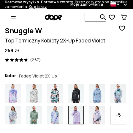
Darmowa wysyłka. Darmowe zwroty.
Przez cały czas na wszystkie
PL
Moje Zamówienia
zamówienia.
Kup teraz
Szukaj w 1 
Snuggle W
Top Termiczny Kobiety 2X-Up Faded Violet
259 zł
267 recenzje, 4.8/5
(267)
Kolor
Faded Violet 2X-Up
+5