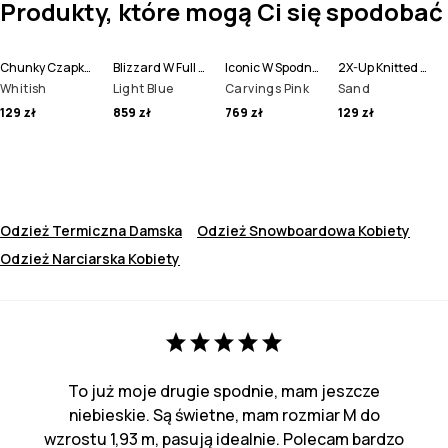
Produkty, które mogą Ci się spodobać
Chunky Czapka Beanie
Blizzard W Full Zip Kurtka Snowboardowa Kobiety
Iconic W Spodnie Snowboardowe Kobiety
2X-Up Knitted Ochraniacze na Twarz
Whitish
Light Blue
Carvings Pink
Sand
129 zł
859 zł
769 zł
129 zł
Odzież Termiczna Damska
Odzież Snowboardowa Kobiety
Odzież Narciarska Kobiety
To już moje drugie spodnie, mam jeszcze
niebieskie. Są świetne, mam rozmiar M do
wzrostu 1,93 m, pasują idealnie. Polecam bardzo