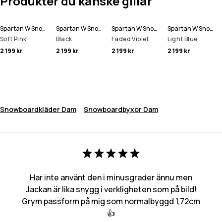
Produkter du kanske gillar
Spartan W Snowboardjacka Kvinna
Spartan W Snowboardjacka Kvinna
Spartan W Snowboardjacka Kvinna
Spartan W Snowboardjacka Kvinna
Soft Pink
Black
Faded Violet
Light Blue
2 199 kr
2 199 kr
2 199 kr
2 199 kr
Snowboardkläder Dam
Snowboardbyxor Dam
Har inte använt den i minusgrader ännu men
Jackan är lika snygg i verkligheten som på bild!
Grym passform på mig som normalbyggd 1,72cm
👍