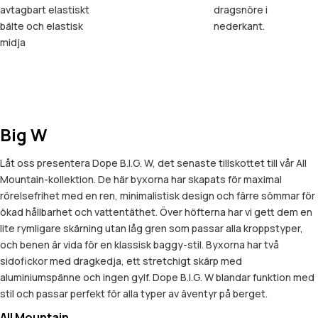
avtagbart elastiskt
dragsnöre i
bälte och elastisk
nederkant.
midja
Big W
Låt oss presentera Dope B.I.G. W, det senaste tillskottet till vår All
Mountain-kollektion. De här byxorna har skapats för maximal
rörelsefrihet med en ren, minimalistisk design och färre sömmar för
ökad hållbarhet och vattentäthet. Över höfterna har vi gett dem en
lite rymligare skärning utan låg gren som passar alla kroppstyper,
och benen är vida för en klassisk baggy-stil. Byxorna har två
sidofickor med dragkedja, ett stretchigt skärp med
aluminiumspänne och ingen gylf. Dope B.I.G. W blandar funktion med
stil och passar perfekt för alla typer av äventyr på berget.
All Mountain