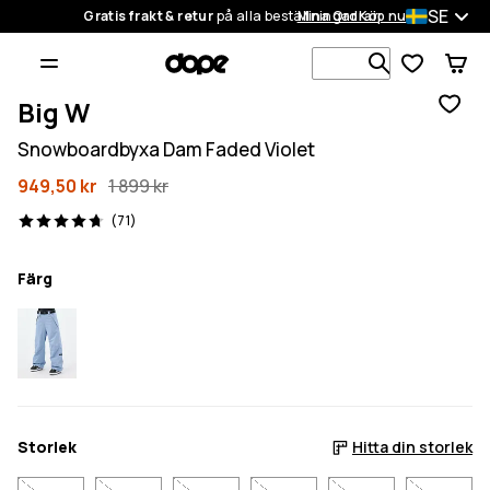
SE
Gratis frakt & retur
på alla beställningar
Mina Ordrar
Köp nu
Sök bland 1
Big W
Snowboardbyxa Dam Faded Violet
949,50 kr
1 899 kr
71 recensioner, 4.7/5
(71)
Färg
Storlek
Hitta din storlek