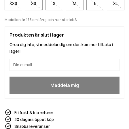
XXS
XS
S
M
L
XL
Modellen är 175 cm lång och har storlek S.
Produkten är slut i lager
Oroa dig inte, vi meddelar dig om den kommer tillbaka i
lager!
Ja, jag vill gå med
Meddela mig
Fri frakt & fria returer
30 dagars öppet köp
Snabba leveranser