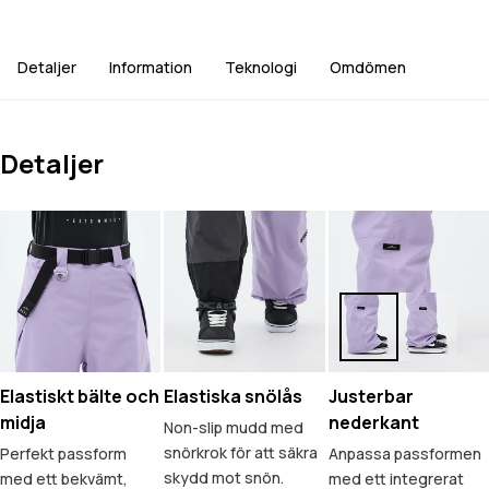
Detaljer
Information
Teknologi
Omdömen
Detaljer
Elastiskt bälte och
Elastiska snölås
Justerbar
midja
nederkant
Non-slip mudd med
snörkrok för att säkra
Perfekt passform
Anpassa passformen
skydd mot snön.
med ett bekvämt,
med ett integrerat