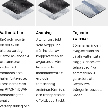
Vattentäthet
Andning
Tejpade
sömmar
Snö och regn är
Att hantera fukt
en del av en
som byggs upp
Sömmarna är den
åkares vardag.
från insidan av
svagaste länken
Därför använder vi
kroppsvärmen är
på alla vattentäta
ett laminerat
avgörande. Vårt
plagg. Genom att
vattentätt
laminerade
tejpa specifika
membran som
membransystem
sömmar kan vi
håller fukten ute,
erbjuder
garantera att
kombinerat med
förstklassig
vatten inte
en PFAS-fri DWR-
andningsförmåga,
tränger in, oavsett
behandling för
och transporterar
väder.
snabb
effektivt bort fukt.
vattenpärlning och