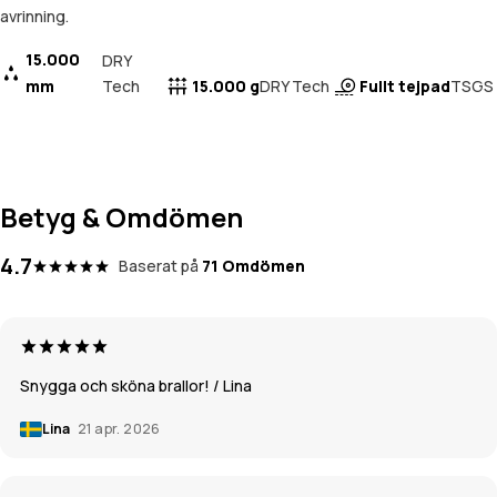
avrinning.
15.000
DRY
mm
Tech
15.000 g
Fullt tejpad
DRY Tech
TSGS
Betyg & Omdömen
4.7
Baserat på
71 Omdömen
Snygga och sköna brallor! / Lina
Lina
21 apr. 2026