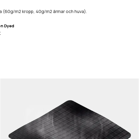
da (60g/m2 kropp, 40g/m2 ärmar och huva).
on Dyed
r