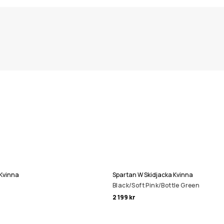
 Kvinna
Spartan W Skidjacka Kvinna
Black/Soft Pink/Bottle Green
2 199 kr