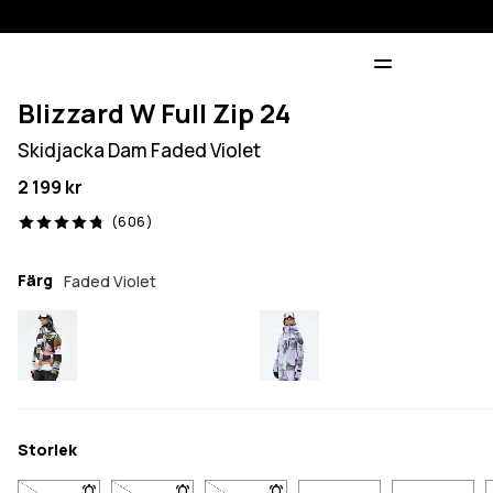
Blizzard W Full Zip 24
Skidjacka Dam Faded Violet
2 199 kr
606 recensioner, 4.8/5
(606)
Färg
Faded Violet
Storlek