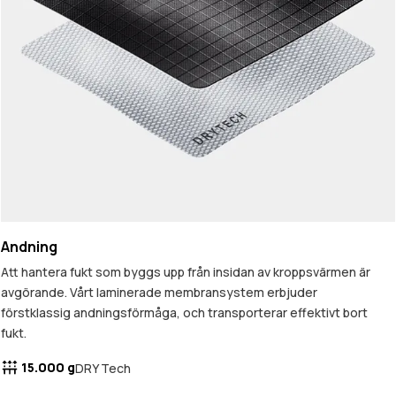
Andning
Att hantera fukt som byggs upp från insidan av kroppsvärmen är
avgörande. Vårt laminerade membransystem erbjuder
förstklassig andningsförmåga, och transporterar effektivt bort
fukt.
15.000 g
DRY Tech