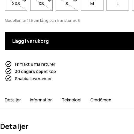
XXS
- Storlek XXS är inte tillgänglig. Klicka för att bli meddelad när
XS
- Storlek XS är inte tillgänglig. Klicka för att bli
S
- Storlek S är inte tillgänglig. Klick
M
L
Modellen är 175 cm lång och har storlek S.
Lägg i varukorg
Fri frakt & fria returer
30 dagars öppet köp
Snabba leveranser
Detaljer
Information
Teknologi
Omdömen
Detaljer