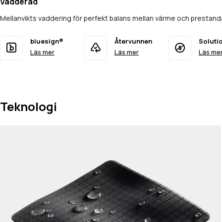
Vadderad
Mellanvikts vaddering för perfekt balans mellan värme och prestan
bluesign®
Återvunnen
Soluti
Läs mer
Läs mer
Läs me
Teknologi