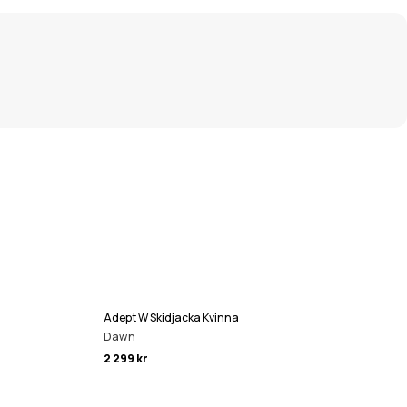
Adept W Skidjacka Kvinna
Dawn
2 299 kr