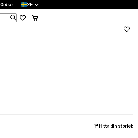
SE
 Ordrar
Sök bland 1 000+ produkter
Hitta din storlek