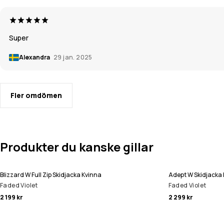
Super
Alexandra
29 jan. 2025
Fler omdömen
Produkter du kanske gillar
Blizzard W Full Zip Skidjacka Kvinna
Adept W Skidjacka
Faded Violet
Faded Violet
2 199 kr
2 299 kr