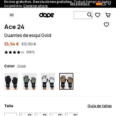
Envíos gratuitos. Devoluciones gratuitas.
Todo el tiempo en todos
ES
Mis pedidos
los pedidos.
Comprar ahora
Busca en má
Ace 24
Guantes de esquí Gold
35,94 €
59,90 €
197 opiniones, 4.2/5
(197)
Color
Gold
Talla
Guía de tallas