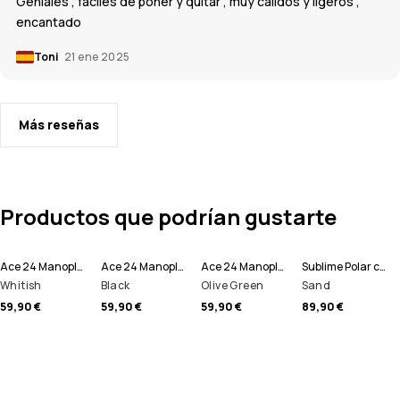
Geniales , fáciles de poner y quitar , muy cálidos y ligeros ,
encantado
Toni
21 ene 2025
Más reseñas
Productos que podrían gustarte
Ace 24 Manoplas
Ace 24 Manoplas
Ace 24 Manoplas
Sublime Polar con Capucha Hombre
Whitish
Black
Olive Green
Sand
59,90 €
59,90 €
59,90 €
89,90 €