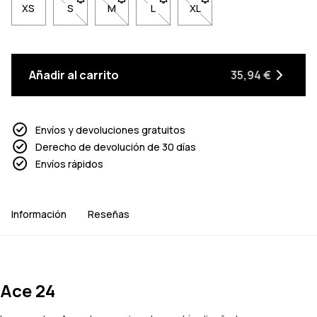
XS
S
- Talla S no disponible. Haz clic para ser notificado 
M
- Talla M no disponible. Haz clic para ser no
L
- Talla L no disponible. Haz clic pa
XL
- Talla XL no disponible. 
Añadir al carrito
35,94 €
Envíos y devoluciones gratuitos
Derecho de devolución de 30 días
Envíos rápidos
Información
Reseñas
Ace 24