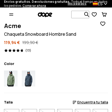
Envíos gratuitos. Devoluciones gratuitas.
Todo el tiempo en todos
ES
Mis pedidos
los pedidos.
Comprar ahora
Busca en má
Acme
Chaqueta Snowboard Hombre Sand
119,94 €
199,90 €
13 opiniones, 4.7/5
(13)
Color
Talla
Encuentra tu talla