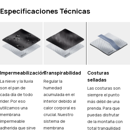
Especificaciones Técnicas
Impermeabilización
Transpirabilidad
Costuras
selladas
La nieve y la lluvia
Regular la
son el pan de
humedad
Las costuras son
cada día de todo
acumulada en el
siempre el punto
rider. Por eso
interior debido al
más débil de una
utilizamos una
calor corporal es
prenda. Para que
membrana
crucial. Nuestro
puedas disfrutar
impermeable
sistema de
de la montaña con
adherida que sirve
membrana
total tranquilidad