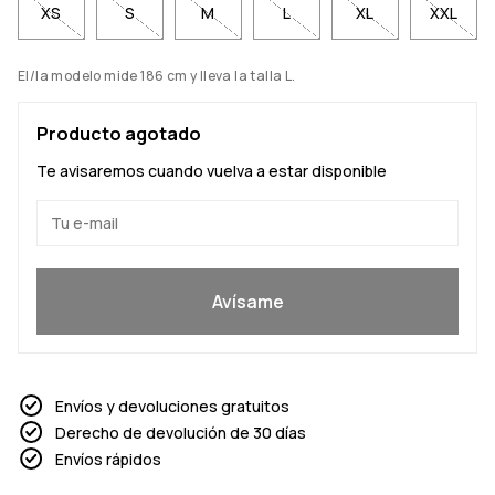
XS
S
M
L
XL
XXL
El/la modelo mide 186 cm y lleva la talla L.
Producto agotado
Te avisaremos cuando vuelva a estar disponible
Sí, quiero unirme
Avísame
Envíos y devoluciones gratuitos
Derecho de devolución de 30 días
Envíos rápidos