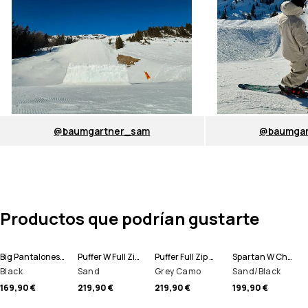
@baumgartner_sam
@baumgar
Productos que podrían gustarte
Big Pantalones Snowboard Hombre
Puffer W Full Zip Chaqueta Esquí Mujer
Puffer Full Zip Chaqueta Esquí Hombre
Spartan W Chaqueta Snowboard Mujer
Black
Sand
Grey Camo
Sand/Black
169,90 €
219,90 €
219,90 €
199,90 €