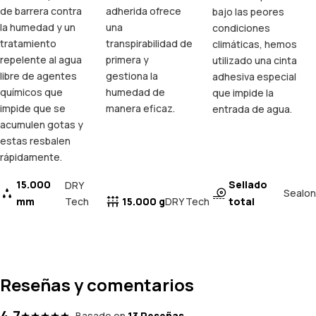
de barrera contra
adherida ofrece
bajo las peores
la humedad y un
una
condiciones
tratamiento
transpirabilidad de
climáticas, hemos
repelente al agua
primera y
utilizado una cinta
libre de agentes
gestiona la
adhesiva especial
químicos que
humedad de
que impide la
impide que se
manera eficaz.
entrada de agua.
acumulen gotas y
estas resbalen
rápidamente.
15.000
Sellado
DRY
Sealon
mm
Tech
15.000 g
total
DRY Tech
Reseñas y comentarios
4.7
Basado en
13 Reseñas