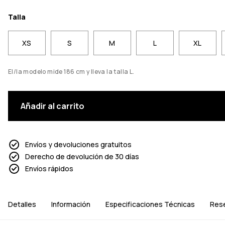
Talla
XS
S
M
L
XL
El/la modelo mide 186 cm y lleva la talla L.
Añadir al carrito
Envíos y devoluciones gratuitos
Derecho de devolución de 30 días
Envíos rápidos
Detalles
Información
Especificaciones Técnicas
Res