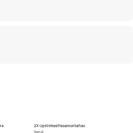
re
2X-Up Knitted Pasamontañas
Sand