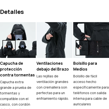
Detalles
Capucha de
Ventilaciones
Bolsillo para
protección
debajo del Brazo
Medios
contra tormentas
Las rejillas de
Bolsillo de fácil
ventilación grandes
acceso hecho
Capucha extra
con cremallera son
específicamente para
grande a prueba de
perfectas para un
teléfonos con salida
tormentas y
enfriamiento rápido.
interna para cable de
compatible con el
auriculares
casco, con cordón