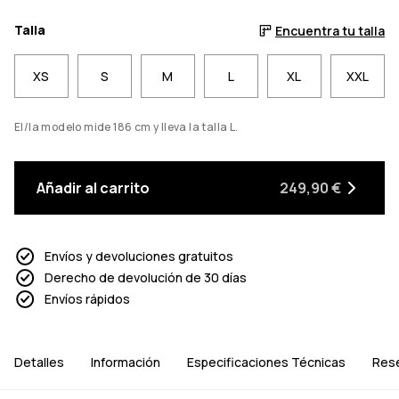
Talla
Encuentra tu talla
XS
S
M
L
XL
XXL
El/la modelo mide 186 cm y lleva la talla L.
Añadir al carrito
249,90 €
Envíos y devoluciones gratuitos
Derecho de devolución de 30 días
Envíos rápidos
Detalles
Información
Especificaciones Técnicas
Res