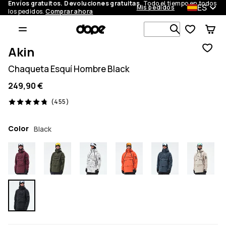
Envíos gratuitos. Devoluciones gratuitas.
Todo el tiempo en todos
ES
Mis pedidos
los pedidos.
Comprar ahora
Busca en má
Akin
Chaqueta Esquí Hombre Black
249,90 €
455 opiniones, 4.8/5
(455)
Color
Black