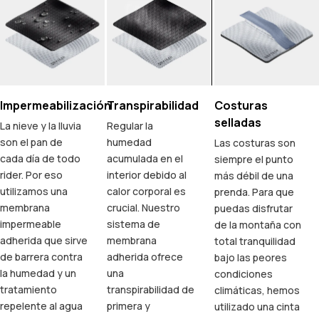
Impermeabilización
Transpirabilidad
Costuras
selladas
La nieve y la lluvia
Regular la
son el pan de
humedad
Las costuras son
cada día de todo
acumulada en el
siempre el punto
rider. Por eso
interior debido al
más débil de una
utilizamos una
calor corporal es
prenda. Para que
membrana
crucial. Nuestro
puedas disfrutar
impermeable
sistema de
de la montaña con
adherida que sirve
membrana
total tranquilidad
de barrera contra
adherida ofrece
bajo las peores
la humedad y un
una
condiciones
tratamiento
transpirabilidad de
climáticas, hemos
repelente al agua
primera y
utilizado una cinta