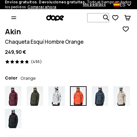
Envíos gratuitos. Devoluciones gratuitas.
Todo el tiempo en todos
ES
Mis pedidos
los pedidos.
Comprar ahora
Busca en má
Akin
Chaqueta Esquí Hombre Orange
249,90 €
455 opiniones, 4.8/5
(455)
Color
Orange