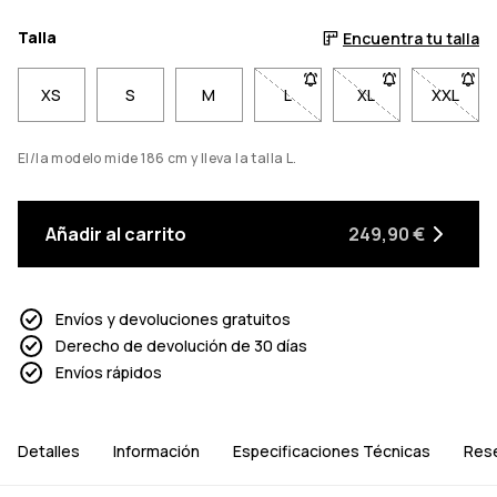
Talla
Encuentra tu talla
XS
S
M
L
- Talla L no disponible. Haz 
XL
- Talla XL no disp
XXL
- Talla
El/la modelo mide 186 cm y lleva la talla L.
Añadir al carrito
249,90 €
Envíos y devoluciones gratuitos
Derecho de devolución de 30 días
Envíos rápidos
Detalles
Información
Especificaciones Técnicas
Res