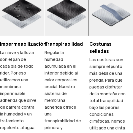
Impermeabilización
Transpirabilidad
Costuras
selladas
La nieve y la lluvia
Regular la
son el pan de
humedad
Las costuras son
cada día de todo
acumulada en el
siempre el punto
rider. Por eso
interior debido al
más débil de una
utilizamos una
calor corporal es
prenda. Para que
membrana
crucial. Nuestro
puedas disfrutar
impermeable
sistema de
de la montaña con
adherida que sirve
membrana
total tranquilidad
de barrera contra
adherida ofrece
bajo las peores
la humedad y un
una
condiciones
tratamiento
transpirabilidad de
climáticas, hemos
repelente al agua
primera y
utilizado una cinta