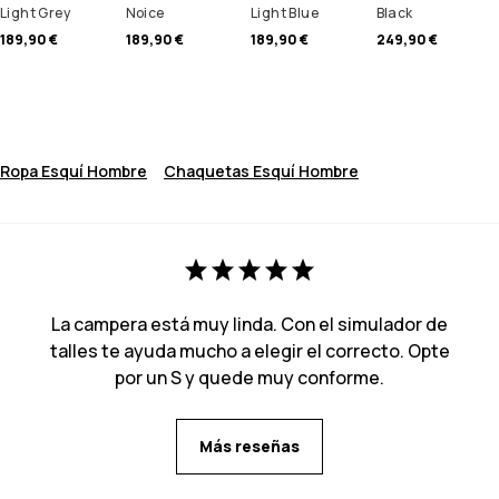
Light Grey
Noice
Light Blue
Black
189,90 €
189,90 €
189,90 €
249,90 €
Ropa Esquí Hombre
Chaquetas Esquí Hombre
La campera está muy linda. Con el simulador de
talles te ayuda mucho a elegir el correcto. Opte
por un S y quede muy conforme.
Más reseñas