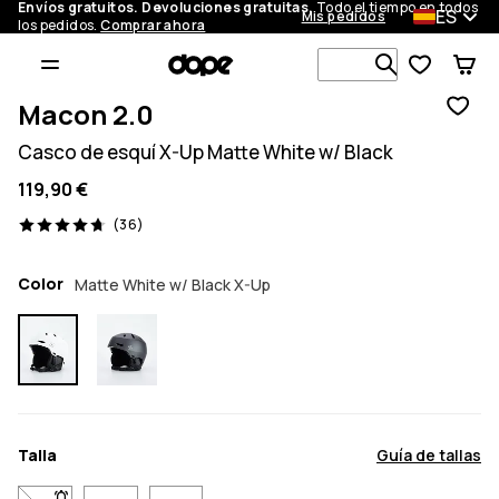
Envíos gratuitos. Devoluciones gratuitas.
Todo el tiempo en todos
ES
Mis pedidos
los pedidos.
Comprar ahora
Busca en má
Macon 2.0
Casco de esquí X-Up Matte White w/ Black
119,90 €
36 opiniones, 4.7/5
(36)
Color
Matte White w/ Black X-Up
Talla
Guía de tallas