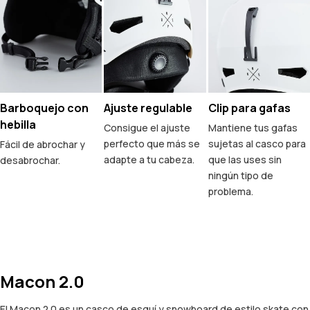
Barboquejo con
Ajuste regulable
Clip para gafas
hebilla
Consigue el ajuste
Mantiene tus gafas
perfecto que más se
sujetas al casco para
Fácil de abrochar y
adapte a tu cabeza.
que las uses sin
desabrochar.
ningún tipo de
problema.
Macon 2.0
El Macon 2.0 es un casco de esquí y snowboard de estilo skate con