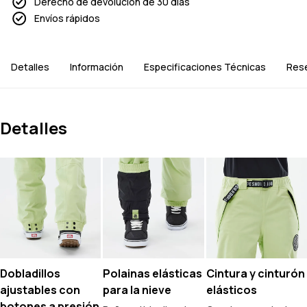
Derecho de devolución de 30 días
Envíos rápidos
Detalles
Información
Especificaciones Técnicas
Res
Detalles
Dobladillos
Polainas elásticas
Cintura y cinturón
ajustables con
para la nieve
elásticos
botones a presión