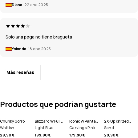
Diana
22 ene 2025
Solo una pega no tiene bragueta
Yolanda
18 ene 2025
Más reseñas
Productos que podrían gustarte
Chunky Gorro
Blizzard W Full Zip Chaqueta Snowboard Mujer
Iconic W Pantalones Snowboard Mujer
2X-Up Knitted Pasamontañas
Whitish
Light Blue
Carvings Pink
Sand
29,90 €
199,90 €
179,90 €
29,90 €