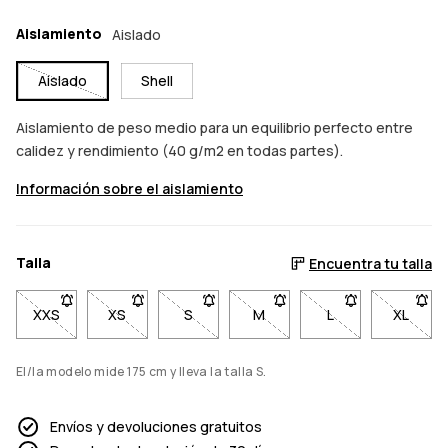
Aislamiento
Aislado
Aislado
Shell
Aislamiento de peso medio para un equilibrio perfecto entre
calidez y rendimiento (40 g/m2 en todas partes).
Información sobre el aislamiento
Talla
Encuentra tu talla
XXS
- Talla XXS no disponible. Haz clic para ser notificado cuando
XS
- Talla XS no disponible. Haz clic para ser notific
S
- Talla S no disponible. Haz clic para s
M
- Talla M no disponible. Haz 
L
- Talla L no dispo
XL
- Talla
El/la modelo mide 175 cm y lleva la talla S.
Envíos y devoluciones gratuitos