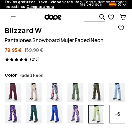
Envíos gratuitos. Devoluciones gratuitas.
Todo el tiempo en todos
ES
Mis pedidos
los pedidos.
Comprar ahora
Busca en má
Blizzard W
Pantalones Snowboard Mujer Faded Neon
79,95 €
159,90 €
218 opiniones, 4.7/5
(218)
Color
Faded Neon
+6