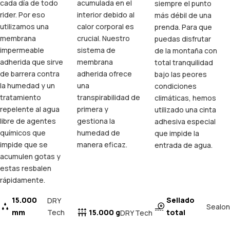
cada día de todo
acumulada en el
siempre el punto
rider. Por eso
interior debido al
más débil de una
utilizamos una
calor corporal es
prenda. Para que
membrana
crucial. Nuestro
puedas disfrutar
impermeable
sistema de
de la montaña con
adherida que sirve
membrana
total tranquilidad
de barrera contra
adherida ofrece
bajo las peores
la humedad y un
una
condiciones
tratamiento
transpirabilidad de
climáticas, hemos
repelente al agua
primera y
utilizado una cinta
libre de agentes
gestiona la
adhesiva especial
químicos que
humedad de
que impide la
impide que se
manera eficaz.
entrada de agua.
acumulen gotas y
estas resbalen
rápidamente.
15.000
Sellado
DRY
Sealon
mm
Tech
15.000 g
total
DRY Tech