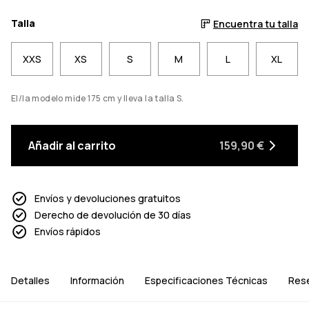
Talla
Encuentra tu talla
XXS
XS
S
M
L
XL
El/la modelo mide 175 cm y lleva la talla S.
Añadir al carrito
159,90 €
Envíos y devoluciones gratuitos
Derecho de devolución de 30 días
Envíos rápidos
Detalles
Información
Especificaciones Técnicas
Res