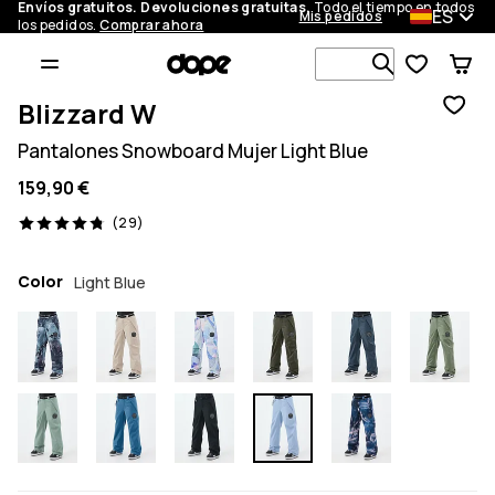
Envíos gratuitos. Devoluciones gratuitas.
Todo el tiempo en todos
ES
Mis pedidos
los pedidos.
Comprar ahora
Busca en má
Blizzard W
Pantalones Snowboard Mujer Light Blue
159,90 €
29 opiniones, 4.8/5
(29)
Color
Light Blue