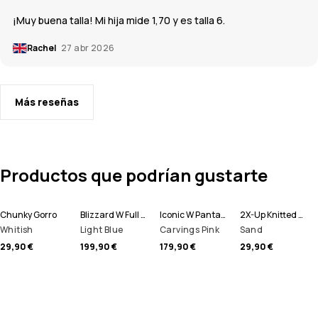
¡Muy buena talla! Mi hija mide 1,70 y es talla 6.
Rachel
27 abr 2026
Más reseñas
Productos que podrían gustarte
Chunky Gorro
Blizzard W Full Zip Chaqueta Snowboard Mujer
Iconic W Pantalones Snowboard Mujer
2X-Up Knitted Pasamontañas
Whitish
Light Blue
Carvings Pink
Sand
29,90 €
199,90 €
179,90 €
29,90 €