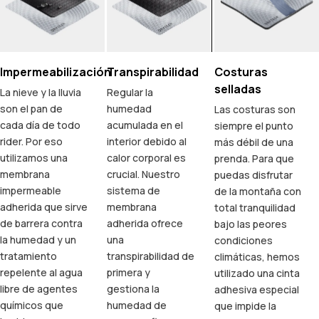
Impermeabilización
Transpirabilidad
Costuras
selladas
La nieve y la lluvia
Regular la
son el pan de
humedad
Las costuras son
cada día de todo
acumulada en el
siempre el punto
rider. Por eso
interior debido al
más débil de una
utilizamos una
calor corporal es
prenda. Para que
membrana
crucial. Nuestro
puedas disfrutar
impermeable
sistema de
de la montaña con
adherida que sirve
membrana
total tranquilidad
de barrera contra
adherida ofrece
bajo las peores
la humedad y un
una
condiciones
tratamiento
transpirabilidad de
climáticas, hemos
repelente al agua
primera y
utilizado una cinta
libre de agentes
gestiona la
adhesiva especial
químicos que
humedad de
que impide la