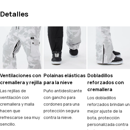
Detalles
Ventilaciones con
Polainas elásticas
Dobladillos
cremallera y rejilla
para la nieve
reforzados con
cremallera
Las rejillas de
Puño antideslizante
ventilación con
con gancho para
Los dobladillos
cremallera y malla
cordones para una
reforzados brindan un
hacen que
protección segura
mejor ajuste de la
refrescarse sea muy
contra la nieve.
bota, protección
sencillo.
personalizada contra