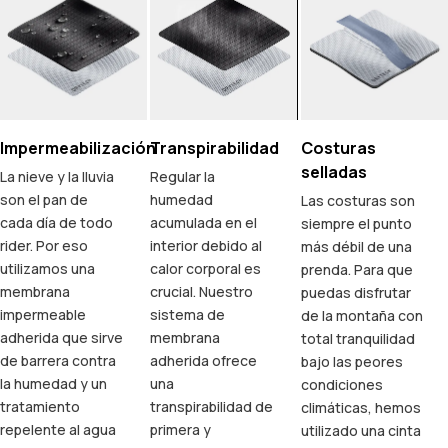
Impermeabilización
Transpirabilidad
Costuras
selladas
La nieve y la lluvia
Regular la
son el pan de
humedad
Las costuras son
cada día de todo
acumulada en el
siempre el punto
rider. Por eso
interior debido al
más débil de una
utilizamos una
calor corporal es
prenda. Para que
membrana
crucial. Nuestro
puedas disfrutar
impermeable
sistema de
de la montaña con
adherida que sirve
membrana
total tranquilidad
de barrera contra
adherida ofrece
bajo las peores
la humedad y un
una
condiciones
tratamiento
transpirabilidad de
climáticas, hemos
repelente al agua
primera y
utilizado una cinta