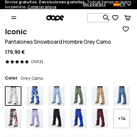
Envíos gratuitos. Devoluciones gratuitas.
Todo el tiempo en todos
ES
Mis pedidos
los pedidos.
Comprar ahora
Busca en má
Iconic
Pantalones Snowboard Hombre Grey Camo
179,90 €
1032 opiniones, 4.8/5
(1032)
Color
Grey Camo
+14