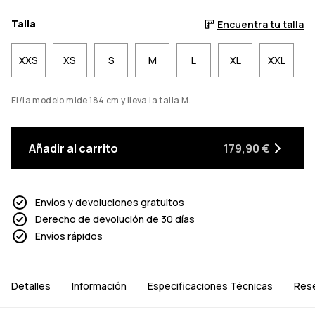
Talla
Encuentra tu talla
XXS
XS
S
M
L
XL
XXL
El/la modelo mide 184 cm y lleva la talla M.
Añadir al carrito
179,90 €
Envíos y devoluciones gratuitos
Derecho de devolución de 30 días
Envíos rápidos
Detalles
Información
Especificaciones Técnicas
Res