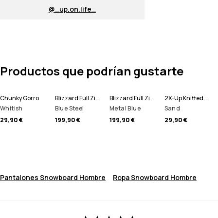
@_up.on.life_
Productos que podrían gustarte
Chunky Gorro
Blizzard Full Zip Chaqueta Snowboard Hombre
Blizzard Full Zip Chaqueta Esquí Hombre
2X-Up Knitted Pasamontañas
Whitish
Blue Steel
Metal Blue
Sand
29,90 €
199,90 €
199,90 €
29,90 €
Pantalones Snowboard Hombre
Ropa Snowboard Hombre