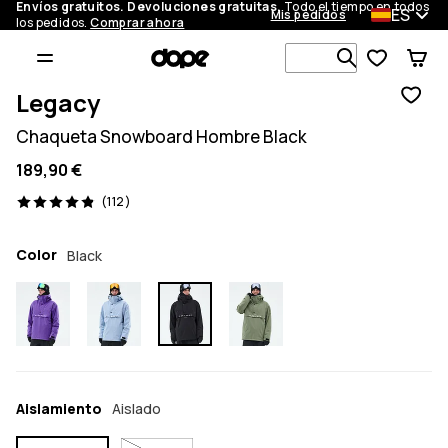
Envíos gratuitos. Devoluciones gratuitas.
Todo el tiempo en todos
ES
Mis pedidos
los pedidos.
Comprar ahora
Busca en má
Legacy
Chaqueta Snowboard Hombre Black
189,90 €
112 opiniones, 4.9/5
(112)
Color
Black
Aislamiento
Aislado