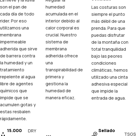
son el pan de
humedad
Las costuras son
cada día de todo
acumulada en el
siempre el punto
rider. Por eso
interior debido al
más débil de una
utilizamos una
calor corporal es
prenda. Para que
membrana
crucial. Nuestro
puedas disfrutar
impermeable
sistema de
de la montaña con
adherida que sirve
membrana
total tranquilidad
de barrera contra
adherida ofrece
bajo las peores
la humedad y un
una
condiciones
tratamiento
transpirabilidad de
climáticas, hemos
repelente al agua
primera y
utilizado una cinta
libre de agentes
gestiona la
adhesiva especial
químicos que
humedad de
que impide la
impide que se
manera eficaz.
entrada de agua.
acumulen gotas y
estas resbalen
rápidamente.
15.000
Sellado
DRY
TSGS