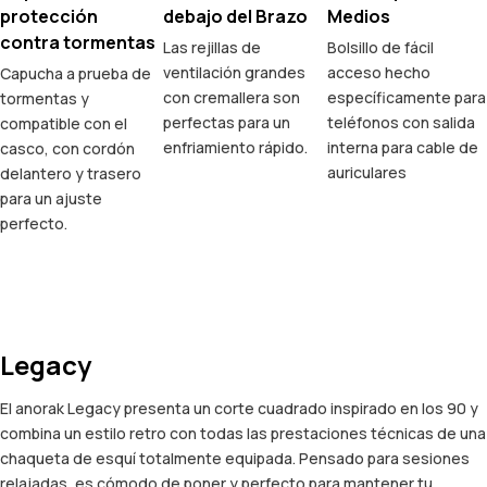
protección
debajo del Brazo
Medios
contra tormentas
Las rejillas de
Bolsillo de fácil
ventilación grandes
acceso hecho
Capucha a prueba de
con cremallera son
específicamente para
tormentas y
perfectas para un
teléfonos con salida
compatible con el
enfriamiento rápido.
interna para cable de
casco, con cordón
auriculares
delantero y trasero
para un ajuste
perfecto.
Legacy
El anorak Legacy presenta un corte cuadrado inspirado en los 90 y
combina un estilo retro con todas las prestaciones técnicas de una
chaqueta de esquí totalmente equipada. Pensado para sesiones
relajadas, es cómodo de poner y perfecto para mantener tu