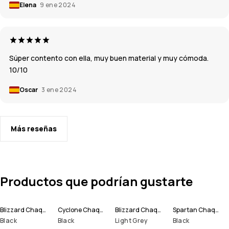
Elena
9 ene 2024
Súper contento con ella, muy buen material y muy cómoda.
10/10
Oscar
3 ene 2024
Más reseñas
Productos que podrían gustarte
Blizzard Chaqueta Snowboard Hombre
Cyclone Chaqueta Snowboard Hombre
Blizzard Chaqueta Snowboard Hombre
Spartan Chaqueta Snowboard Hombre
Black
Black
Light Grey
Black