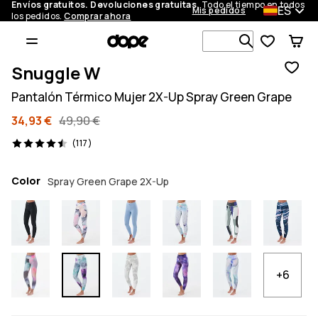
Envíos gratuitos. Devoluciones gratuitas.
Todo el tiempo en todos
ES
Mis pedidos
los pedidos.
Comprar ahora
Busca en má
Snuggle W
Pantalón Térmico Mujer 2X-Up Spray Green Grape
34,93 €
49,90 €
117 opiniones, 4.5/5
(117)
Color
Spray Green Grape 2X-Up
+6