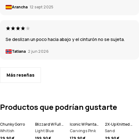
Arancha
12 sept 2025
Se deslizan un poco hacia abajo y el cinturón no se sujeta.
Tatiana
2 jun 2026
Más reseñas
Productos que podrían gustarte
Chunky Gorro
Blizzard W Full Zip Chaqueta Snowboard Mujer
Iconic W Pantalones Snowboard Mujer
2X-Up Knitted Pasamontañas
Whitish
Light Blue
Carvings Pink
Sand
29,90 €
199,90 €
179,90 €
29,90 €