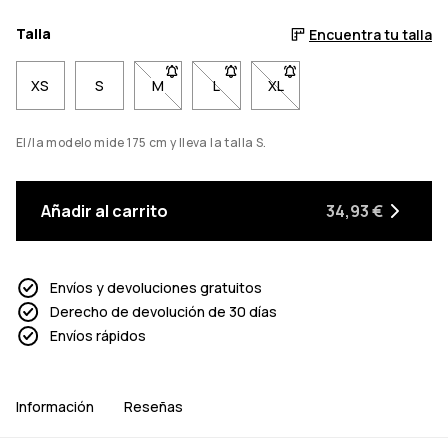
Talla
Encuentra tu talla
XS
S
M
- Talla M no disponible. Haz clic para ser no
L
- Talla L no disponible. Haz clic pa
XL
- Talla XL no disponible. 
El/la modelo mide 175 cm y lleva la talla S.
Añadir al carrito
34,93 €
Envíos y devoluciones gratuitos
Derecho de devolución de 30 días
Envíos rápidos
Información
Reseñas