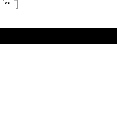
 vuelva a estar en stock
XXL
- Talla XXL no disponible. Haz clic para ser notificado cuando v