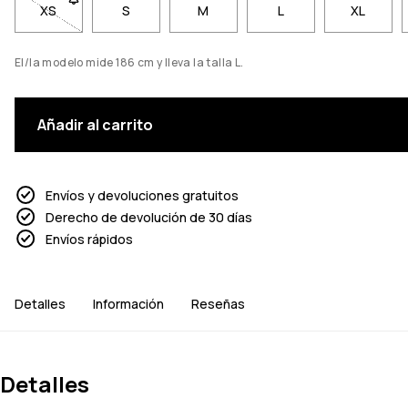
XS
- Talla XS no disponible. Haz clic para ser notificado cuando
S
M
L
XL
El/la modelo mide 186 cm y lleva la talla L.
Añadir al carrito
Envíos y devoluciones gratuitos
Derecho de devolución de 30 días
Envíos rápidos
Detalles
Información
Reseñas
Detalles