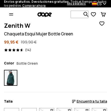
Envíos gratuitos. Devoluciones gratuitas.
Todo el tiempo en todos
ES
Mis pedidos
los pedidos.
Comprar ahora
Busca en má
Zenith W
Chaqueta Esquí Mujer Bottle Green
99,95 €
199,90 €
14 opiniones, 4.6/5
(14)
Color
Bottle Green
Talla
Encuentra tu talla