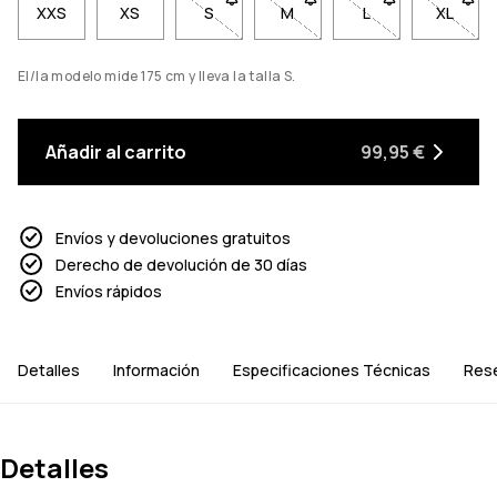
XXS
XS
S
- Talla S no disponible. Haz clic para s
M
- Talla M no disponible. Haz 
L
- Talla L no dispo
XL
- Talla
El/la modelo mide 175 cm y lleva la talla S.
Añadir al carrito
99,95 €
Envíos y devoluciones gratuitos
Derecho de devolución de 30 días
Envíos rápidos
Detalles
Información
Especificaciones Técnicas
Res
Detalles