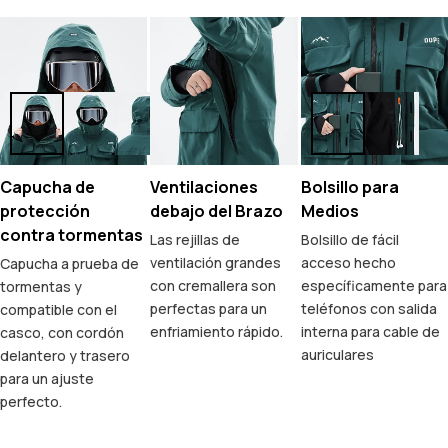
Capucha de
Ventilaciones
Bolsillo para
protección
debajo del Brazo
Medios
contra tormentas
Las rejillas de
Bolsillo de fácil
ventilación grandes
acceso hecho
Capucha a prueba de
con cremallera son
específicamente para
tormentas y
perfectas para un
teléfonos con salida
compatible con el
enfriamiento rápido.
interna para cable de
casco, con cordón
auriculares
delantero y trasero
para un ajuste
perfecto.