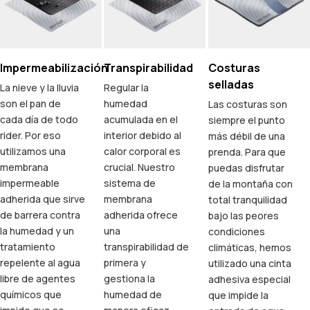
Impermeabilización
Transpirabilidad
Costuras
selladas
La nieve y la lluvia
Regular la
son el pan de
humedad
Las costuras son
cada día de todo
acumulada en el
siempre el punto
rider. Por eso
interior debido al
más débil de una
utilizamos una
calor corporal es
prenda. Para que
membrana
crucial. Nuestro
puedas disfrutar
impermeable
sistema de
de la montaña con
adherida que sirve
membrana
total tranquilidad
de barrera contra
adherida ofrece
bajo las peores
la humedad y un
una
condiciones
tratamiento
transpirabilidad de
climáticas, hemos
repelente al agua
primera y
utilizado una cinta
libre de agentes
gestiona la
adhesiva especial
químicos que
humedad de
que impide la