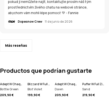
pokud ji nemůžete najít, kontaktujte prosím náš tým
prostřednictvím živého chatu na webové stránce,
abychom vám mohli lépe pomoci! 💚 - Fannie
Dopesnow Crew
11 de junio de 2026
Más reseñas
Productos que podrían gustarte
Adept W Chaqueta Esquí Mujer
Blizzard W Full Zip Chaqueta Esquí Mujer
Adept W Chaqueta Esquí Mujer
Puffer W Full Zip Chaqueta Esquí Mujer
Bottle Green
Blot Violet
Dawn
Sand
209,90 €
199,90 €
209,90 €
219,90 €