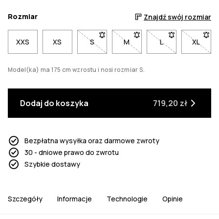
Rozmiar
Znajdź swój rozmiar
XXS
XS
S
- Rozmiar S niedostępny. Kliknij, aby
M
- Rozmiar M niedostępny. Kl
L
- Rozmiar L niedo
XL
- Rozm
Model(ka) ma 175 cm wzrostu i nosi rozmiar S.
Dodaj do koszyka
719,20 zł
Bezpłatna wysyłka oraz darmowe zwroty
30 - dniowe prawo do zwrotu
Szybkie dostawy
Szczegóły
Informacje
Technologie
Opinie