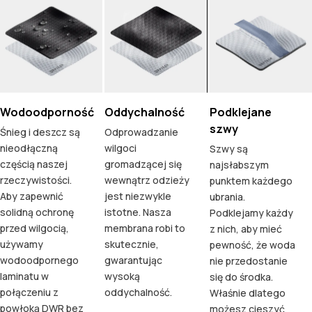
Wodoodporność
Oddychalność
Podklejane
szwy
Śnieg i deszcz są
Odprowadzanie
nieodłączną
wilgoci
Szwy są
częścią naszej
gromadzącej się
najsłabszym
rzeczywistości.
wewnątrz odzieży
punktem każdego
Aby zapewnić
jest niezwykle
ubrania.
solidną ochronę
istotne. Nasza
Podklejamy każdy
przed wilgocią,
membrana robi to
z nich, aby mieć
używamy
skutecznie,
pewność, że woda
wodoodpornego
gwarantując
nie przedostanie
laminatu w
wysoką
się do środka.
połączeniu z
oddychalność.
Właśnie dlatego
powłoką DWR bez
możesz cieszyć