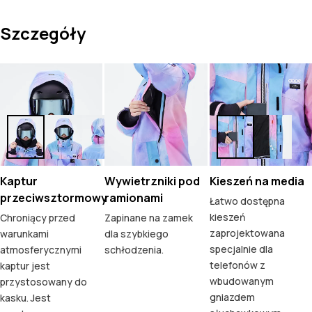
Szczegóły
Kaptur
Wywietrzniki pod
Kieszeń na media
przeciwsztormowy
ramionami
Łatwo dostępna
kieszeń
Chroniący przed
Zapinane na zamek
zaprojektowana
warunkami
dla szybkiego
specjalnie dla
atmosferycznymi
schłodzenia.
telefonów z
kaptur jest
wbudowanym
przystosowany do
gniazdem
kasku. Jest