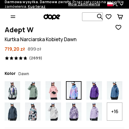
Darmowa wysyłka. Darmowe zwroty.
Przez cały czas na wszystkie
PL
Moje Zamówienia
zamówienia.
Kup teraz
Szukaj w 1 
Adept W
Kurtka Narciarska Kobiety Dawn
719,20 zł
899 zł
2699 recenzje, 4.8/5
(2699)
Kolor
Dawn
+16