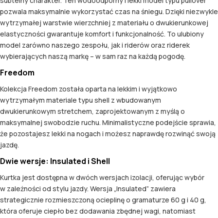
subtelny charakter. Ten wodoodporny i lekki model typu pullover
pozwala maksymalnie wykorzystać czas na śniegu. Dzięki niezwykle
wytrzymałej warstwie wierzchniej z materiału o dwukierunkowej
elastyczności gwarantuje komfort i funkcjonalność. To ulubiony
model zarówno naszego zespołu, jak i riderów oraz riderek
wybierających naszą markę – w sam raz na każdą pogodę.
Freedom
Kolekcja Freedom została oparta na lekkim i wyjątkowo
wytrzymałym materiale typu shell z wbudowanym
dwukierunkowym stretchem, zaprojektowanym z myślą o
maksymalnej swobodzie ruchu. Minimalistyczne podejście sprawia,
że pozostajesz lekki na nogach i możesz naprawdę rozwinąć swoją
jazdę.
Dwie wersje: Insulated i Shell
Kurtka jest dostępna w dwóch wersjach izolacji, oferując wybór
w zależności od stylu jazdy. Wersja „Insulated” zawiera
strategicznie rozmieszczoną ocieplinę o gramaturze 60 g i 40 g,
która oferuje ciepło bez dodawania zbędnej wagi, natomiast