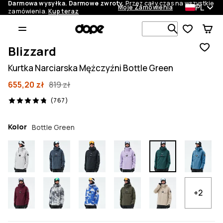
Darmowa wysyłka. Darmowe zwroty.
Przez cały czas na wszystkie
PL
Moje Zamówienia
zamówienia.
Kup teraz
Szukaj w 1 
Blizzard
Kurtka Narciarska Mężczyźni Bottle Green
655,20 zł
819 zł
767 recenzje, 4.8/5
(767)
Kolor
Bottle Green
+2