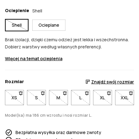
Ocieplenie
Shell
Shell
Ocieplane
Brak izolacji, dzięki czemu odzież jest lekka i wszechstronna.
Dobierz warstwy według własnych preferencji.
Więcej na temat ocieplenia
Rozmiar
Znajdź swój rozmiar
XS
- Rozmiar XS niedostępny. Kliknij, aby otrzymać powiadomi
S
- Rozmiar S niedostępny. Kliknij, aby otrzymać 
M
- Rozmiar M niedostępny. Kliknij, aby
L
- Rozmiar L niedostępny. Kl
XL
- Rozmiar XL nied
XXL
- Rozm
Model(ka) ma 186 cm wzrostu i nosi rozmiar L.
Bezpłatna wysyłka oraz darmowe zwroty