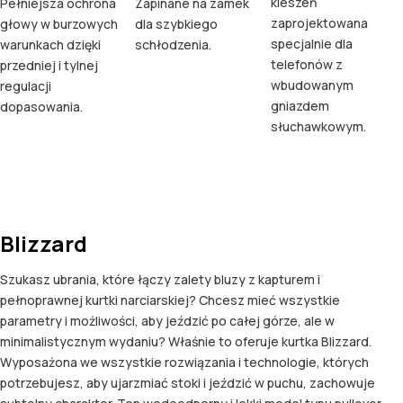
kieszeń
Pełniejsza ochrona
Zapinane na zamek
zaprojektowana
głowy w burzowych
dla szybkiego
specjalnie dla
warunkach dzięki
schłodzenia.
telefonów z
przedniej i tylnej
wbudowanym
regulacji
gniazdem
dopasowania.
słuchawkowym.
Blizzard
Szukasz ubrania, które łączy zalety bluzy z kapturem i
pełnoprawnej kurtki narciarskiej? Chcesz mieć wszystkie
parametry i możliwości, aby jeździć po całej górze, ale w
minimalistycznym wydaniu? Właśnie to oferuje kurtka Blizzard.
Wyposażona we wszystkie rozwiązania i technologie, których
potrzebujesz, aby ujarzmiać stoki i jeździć w puchu, zachowuje