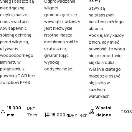
Śnieg i deszcz są
Odprowadzanie
nieodłączną
wilgoci
Szwy są
częścią naszej
gromadzącej się
najsłabszym
rzeczywistości.
wewnątrz odzieży
punktem każdego
Aby zapewnić
jest niezwykle
ubrania.
solidną ochronę
istotne. Nasza
Podklejamy każdy
przed wilgocią,
membrana robi to
z nich, aby mieć
używamy
skutecznie,
pewność, że woda
wodoodpornego
gwarantując
nie przedostanie
laminatu w
wysoką
się do środka.
połączeniu z
oddychalność.
Właśnie dlatego
powłoką DWR bez
możesz cieszyć
związków PFAS.
się jazdą w
każdych
warunkach.
15.000
W pełni
DRY
TSGS
mm
Tech
15.000 g
klejone
DRY Tech