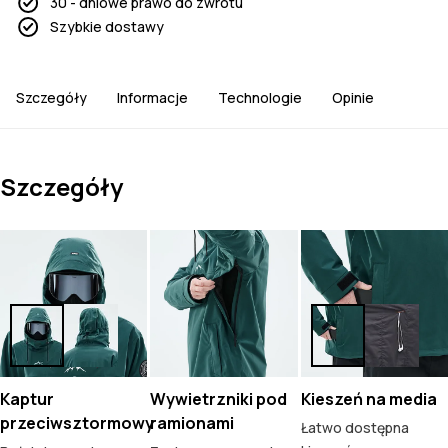
30 - dniowe prawo do zwrotu
Szybkie dostawy
Szczegóły
Informacje
Technologie
Opinie
Szczegóły
Kaptur
Wywietrzniki pod
Kieszeń na media
przeciwsztormowy
ramionami
Łatwo dostępna