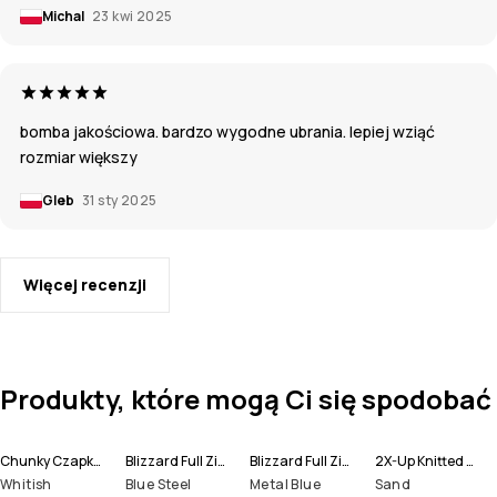
Michal
23 kwi 2025
bomba jakościowa. bardzo wygodne ubrania. lepiej wziąć
rozmiar większy
Gleb
31 sty 2025
Więcej recenzji
Produkty, które mogą Ci się spodobać
Chunky Czapka Beanie
Blizzard Full Zip Kurtka Snowboardowa Mężczyźni
Blizzard Full Zip Kurtka Narciarska Mężczyźni
2X-Up Knitted Ochraniacze na Twarz
Whitish
Blue Steel
Metal Blue
Sand