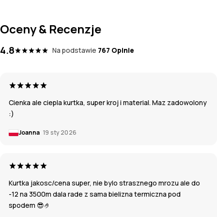
Oceny & Recenzje
4.8
Na podstawie
767 Opinie
Cienka ale ciepla kurtka, super kroj i material. Maz zadowolony
:)
Joanna
19 sty 2026
Kurtka jakosc/cena super, nie bylo strasznego mrozu ale do
-12 na 3500m dala rade z sama bielizna termiczna pod
spodem 😎🤌