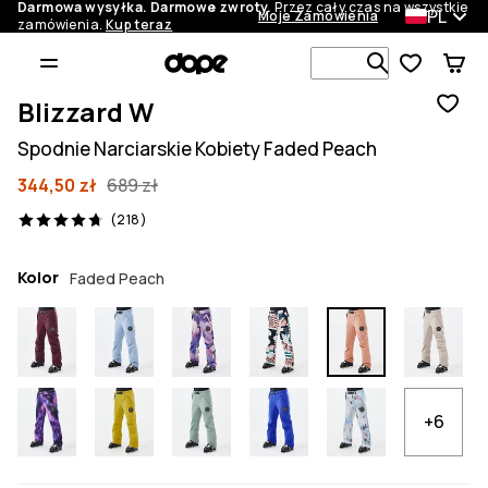
Darmowa wysyłka. Darmowe zwroty.
Przez cały czas na wszystkie
PL
Moje Zamówienia
zamówienia.
Kup teraz
Szukaj w 1 
Blizzard W
Spodnie Narciarskie Kobiety Faded Peach
344,50 zł
689 zł
218 recenzje, 4.7/5
(218)
Kolor
Faded Peach
+6