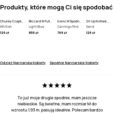
Produkty, które mogą Ci się spodobać
Chunky Czapka Beanie
Blizzard W Full Zip Kurtka Snowboardowa Kobiety
Iconic W Spodnie Snowboardowe Kobiety
2X-Up Knitted Ochraniacze na Twarz
Whitish
Light Blue
Carvings Pink
Sand
129 zł
859 zł
769 zł
129 zł
Odzież Narciarska Kobiety
Spodnie Narciarskie Kobiety
To już moje drugie spodnie, mam jeszcze
niebieskie. Są świetne, mam rozmiar M do
wzrostu 1,93 m, pasują idealnie. Polecam bardzo