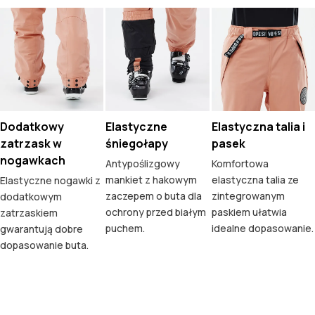
Dodatkowy
Elastyczne
Elastyczna talia i
zatrzask w
śniegołapy
pasek
nogawkach
Antypoślizgowy
Komfortowa
mankiet z hakowym
elastyczna talia ze
Elastyczne nogawki z
zaczepem o buta dla
zintegrowanym
dodatkowym
ochrony przed białym
paskiem ułatwia
zatrzaskiem
puchem.
idealne dopasowanie.
gwarantują dobre
dopasowanie buta.