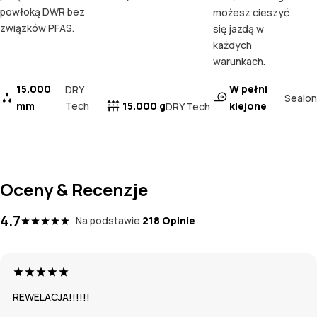
powłoką DWR bez
możesz cieszyć
związków PFAS.
się jazdą w
każdych
warunkach.
15.000
W pełni
DRY
Sealon
mm
Tech
15.000 g
klejone
DRY Tech
Oceny & Recenzje
4.7
Na podstawie
218 Opinie
REWELACJA!!!!!!