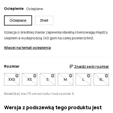
Ocieplenie
Ocieplane
Ocieplane
Shell
Izolacja o średniej masie zapewnia idealną równowagę między
ciepłem a wydajnością (40 gsm na całej powierzchni).
Więcej na temat ocieplenia
Rozmiar
Znajdź swój rozmiar
XXS
- Rozmiar XXS niedostępny. Kliknij, aby otrzymać powiadom
XS
- Rozmiar XS niedostępny. Kliknij, aby otrzymać
S
- Rozmiar S niedostępny. Kliknij, aby
M
- Rozmiar M niedostępny. Kl
L
- Rozmiar L niedo
XL
- Rozm
Model(ka) ma 175 cm wzrostu i nosi rozmiar S.
Wersja z podszewką tego produktu jest