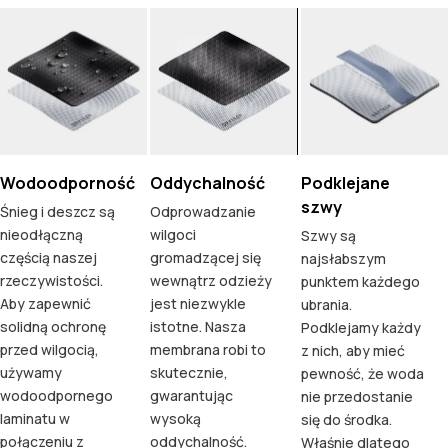
Wodoodporność
Oddychalność
Podklejane
szwy
Śnieg i deszcz są
Odprowadzanie
nieodłączną
wilgoci
Szwy są
częścią naszej
gromadzącej się
najsłabszym
rzeczywistości.
wewnątrz odzieży
punktem każdego
Aby zapewnić
jest niezwykle
ubrania.
solidną ochronę
istotne. Nasza
Podklejamy każdy
przed wilgocią,
membrana robi to
z nich, aby mieć
używamy
skutecznie,
pewność, że woda
wodoodpornego
gwarantując
nie przedostanie
laminatu w
wysoką
się do środka.
połączeniu z
oddychalność.
Właśnie dlatego