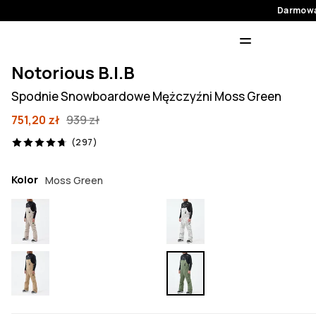
Darmowa
Notorious B.I.B
Spodnie Snowboardowe Mężczyźni Moss Green
751,20 zł
939 zł
297 recenzje, 4.7/5
(297)
Kolor
Moss Green