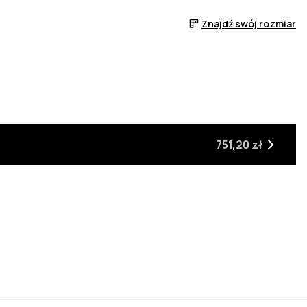
Znajdź swój rozmiar
azynie
tem w magazynie
ie z powrotem w magazynie
751,20 zł