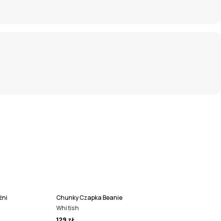
źni
Chunky Czapka Beanie
Whitish
129 zł