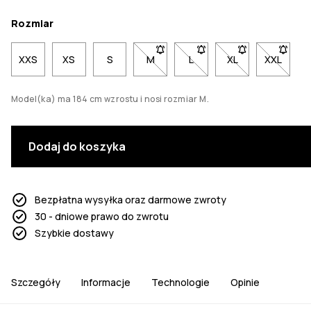
Rozmiar
XXS
XS
S
M
- Rozmiar M niedostępny. Kliknij,
L
- Rozmiar L niedostępny.
XL
- Rozmiar XL nie
XXL
- Rozmi
Model(ka) ma 184 cm wzrostu i nosi rozmiar M.
Dodaj do koszyka
Bezpłatna wysyłka oraz darmowe zwroty
30 - dniowe prawo do zwrotu
Szybkie dostawy
Szczegóły
Informacje
Technologie
Opinie