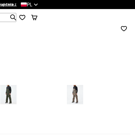
PL
wienia
Kup teraz
Szukaj w 1 000+ produktach