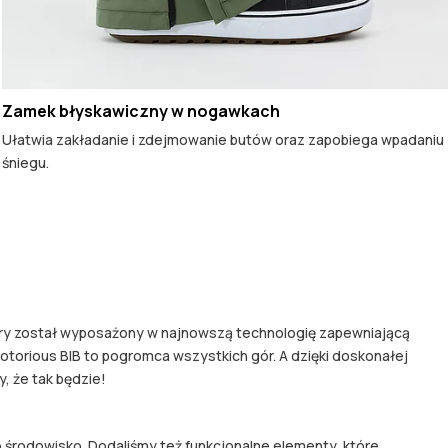
Zamek błyskawiczny w nogawkach
Ułatwia zakładanie i zdejmowanie butów oraz zapobiega wpadaniu
śniegu.
tóry został wyposażony w najnowszą technologię zapewniającą
Notorious BIB to pogromca wszystkich gór. A dzięki doskonałej
, że tak będzie!
środowisko. Dodaliśmy też funkcjonalne elementy, które