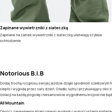
Zapinane wywietrzniki z siateczką
Zapinane na zamek wywietrzniki z siateczką ułatwiają szybkie
schłodzenie.
Notorious B.I.B
Dodaj trochę rozgłosu swojej jeździe dzięki spodniom szelkowym N
ciepło i wygodę przez cały dzień. Gładki, luźny i przykuwający ok
izolacji na każdą pogodę i niesamowicie wygodnemu krojowi nie będzi
All Mountain
Oprócz zapewnienia atrakcyjnego wyglądu i wykorzystania materia