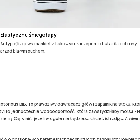
Elastyczne śniegołapy
Antypoślizgowy mankiet z hakowym zaczepem o buta dla ochrony
przed białym puchem.
otorious BIB. To prawdziwy odwracacz głów i zapalnik na stoku, k
o styl to jednocześnie wodoodporność, która zawstydziłaby morsa - 
emy Cię winić, jeżeli w ogóle nie będziesz chcieć ich zdjąć. A wiemy
łów o doskonałych parametrach technicznych zadbaliśmy również o 