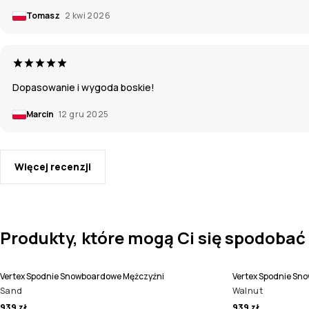
Tomasz
2 kwi 2026
Dopasowanie i wygoda boskie!
Marcin
12 gru 2025
Więcej recenzji
Produkty, które mogą Ci się spodobać
Vertex Spodnie Snowboardowe Mężczyźni
Vertex Spodnie Sn
Sand
Walnut
939 zł
939 zł