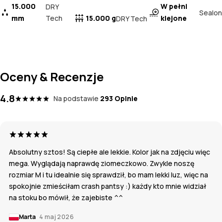
15.000
W pełni
DRY
Sealon
mm
Tech
15.000 g
klejone
DRY Tech
Oceny & Recenzje
4.8
Na podstawie
293 Opinie
Absolutny sztos! Są ciepłe ale lekkie. Kolor jak na zdjęciu więc
mega. Wyglądają naprawdę ziomeczkowo. Zwykle noszę
rozmiar M i tu idealnie się sprawdził, bo mam lekki luz, więc na
spokojnie zmieściłam crash pantsy :) każdy kto mnie widział
na stoku bo mówił, że zajebiste ^^
Marta
4 maj 2026