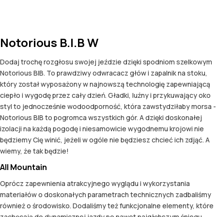
Notorious B.I.B W
Dodaj trochę rozgłosu swojej jeździe dzięki spodniom szelkowym
Notorious BIB. To prawdziwy odwracacz głów i zapalnik na stoku,
który został wyposażony w najnowszą technologię zapewniającą
ciepło i wygodę przez cały dzień. Gładki, luźny i przykuwający oko
styl to jednocześnie wodoodporność, która zawstydziłaby morsa -
Notorious BIB to pogromca wszystkich gór. A dzięki doskonałej
izolacji na każdą pogodę i niesamowicie wygodnemu krojowi nie
będziemy Cię winić, jeżeli w ogóle nie będziesz chcieć ich zdjąć. A
wiemy, że tak będzie!
All Mountain
Oprócz zapewnienia atrakcyjnego wyglądu i wykorzystania
materiałów o doskonałych parametrach technicznych zadbaliśmy
również o środowisko. Dodaliśmy też funkcjonalne elementy, które
zachęcają do dynamicznej jazdy po nawet najgłębszym śniegu.