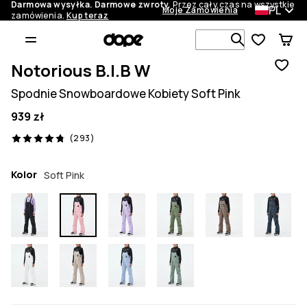
Darmowa wysyłka. Darmowe zwroty.
Przez cały czas na wszystkie
PL
Moje Zamówienia
zamówienia.
Kup teraz
Szukaj w 1 
Notorious B.I.B W
Spodnie Snowboardowe Kobiety Soft Pink
939 zł
293 recenzje, 4.8/5
(293)
Kolor
Soft Pink