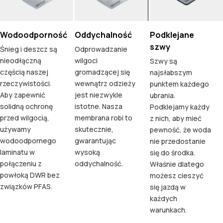
Wodoodporność
Oddychalność
Podklejane
szwy
Śnieg i deszcz są
Odprowadzanie
nieodłączną
wilgoci
Szwy są
częścią naszej
gromadzącej się
najsłabszym
rzeczywistości.
wewnątrz odzieży
punktem każdego
Aby zapewnić
jest niezwykle
ubrania.
solidną ochronę
istotne. Nasza
Podklejamy każdy
przed wilgocią,
membrana robi to
z nich, aby mieć
używamy
skutecznie,
pewność, że woda
wodoodpornego
gwarantując
nie przedostanie
laminatu w
wysoką
się do środka.
połączeniu z
oddychalność.
Właśnie dlatego
powłoką DWR bez
możesz cieszyć
związków PFAS.
się jazdą w
każdych
warunkach.