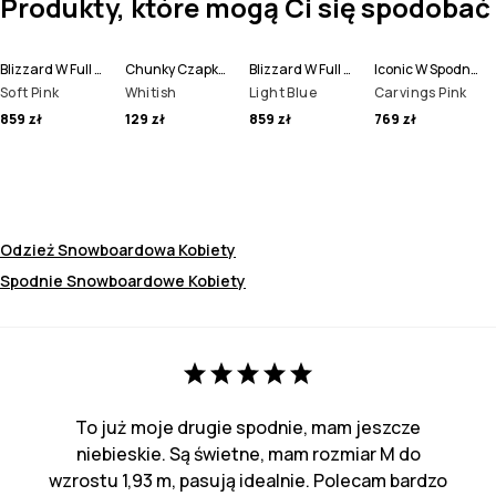
Produkty, które mogą Ci się spodobać
Blizzard W Full Zip Kurtka Snowboardowa Kobiety
Chunky Czapka Beanie
Blizzard W Full Zip Kurtka Snowboardowa Kobiety
Iconic W Spodnie Snowboardowe Kobiety
Soft Pink
Whitish
Light Blue
Carvings Pink
859 zł
129 zł
859 zł
769 zł
Odzież Snowboardowa Kobiety
Spodnie Snowboardowe Kobiety
To już moje drugie spodnie, mam jeszcze
niebieskie. Są świetne, mam rozmiar M do
wzrostu 1,93 m, pasują idealnie. Polecam bardzo