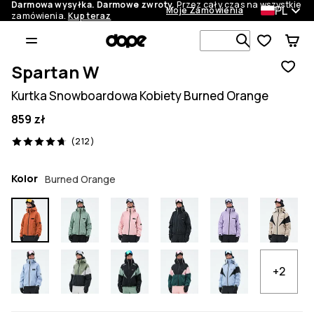
Darmowa wysyłka. Darmowe zwroty.
Przez cały czas na wszystkie
PL
Moje Zamówienia
zamówienia.
Kup teraz
Szukaj w 1 
Spartan W
Kurtka Snowboardowa Kobiety Burned Orange
859 zł
212 recenzje, 4.7/5
(212)
Kolor
Burned Orange
+2