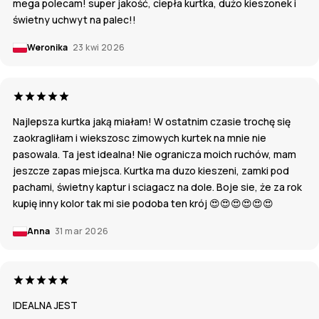
mega polecam! super jakość, ciepła kurtka, dużo kieszonek i
świetny uchwyt na palec!!
Weronika
23 kwi 2026
Najlepsza kurtka jaką miałam! W ostatnim czasie trochę się
zaokragliłam i wiekszosc zimowych kurtek na mnie nie
pasowala. Ta jest idealna! Nie ogranicza moich ruchów, mam
jeszcze zapas miejsca. Kurtka ma duzo kieszeni, zamki pod
pachami, świetny kaptur i sciagacz na dole. Boje sie, że za rok
kupię inny kolor tak mi sie podoba ten krój 😍😍😍😍😍😍
Anna
31 mar 2026
IDEALNA JEST