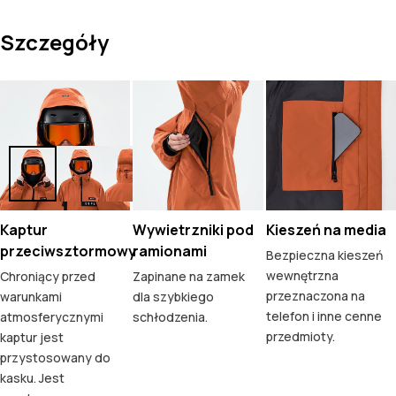
Szczegóły
Kaptur
Wywietrzniki pod
Kieszeń na media
przeciwsztormowy
ramionami
Bezpieczna kieszeń
wewnętrzna
Chroniący przed
Zapinane na zamek
przeznaczona na
warunkami
dla szybkiego
telefon i inne cenne
atmosferycznymi
schłodzenia.
przedmioty.
kaptur jest
przystosowany do
kasku. Jest