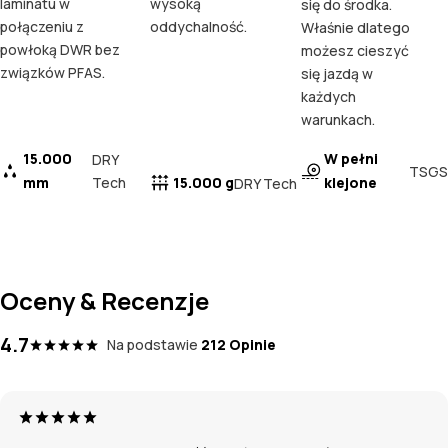
laminatu w
wysoką
się do środka.
połączeniu z
oddychalność.
Właśnie dlatego
powłoką DWR bez
możesz cieszyć
związków PFAS.
się jazdą w
każdych
warunkach.
15.000
W pełni
DRY
TSGS
mm
Tech
15.000 g
klejone
DRY Tech
Oceny & Recenzje
4.7
Na podstawie
212 Opinie