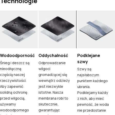
Technologie
Wodoodporność
Oddychalność
Podklejane
szwy
Śnieg i deszcz są
Odprowadzanie
nieodłączną
wilgoci
Szwy są
częścią naszej
gromadzącej się
najsłabszym
rzeczywistości.
wewnątrz odzieży
punktem każdego
Aby zapewnić
jest niezwykle
ubrania.
solidną ochronę
istotne. Nasza
Podklejamy każdy
przed wilgocią,
membrana robi to
z nich, aby mieć
używamy
skutecznie,
pewność, że woda
wodoodpornego
gwarantując
nie przedostanie