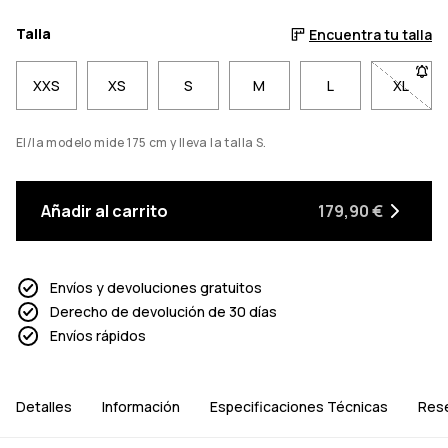
Talla
Encuentra tu talla
XXS
XS
S
M
L
XL
- Talla
El/la modelo mide 175 cm y lleva la talla S.
Añadir al carrito
179,90 €
Envíos y devoluciones gratuitos
Derecho de devolución de 30 días
Envíos rápidos
Detalles
Información
Especificaciones Técnicas
Res