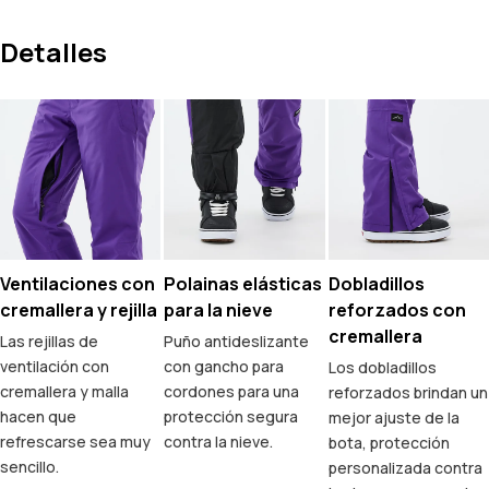
Detalles
Ventilaciones con
Polainas elásticas
Dobladillos
cremallera y rejilla
para la nieve
reforzados con
cremallera
Las rejillas de
Puño antideslizante
ventilación con
con gancho para
Los dobladillos
cremallera y malla
cordones para una
reforzados brindan un
hacen que
protección segura
mejor ajuste de la
refrescarse sea muy
contra la nieve.
bota, protección
sencillo.
personalizada contra