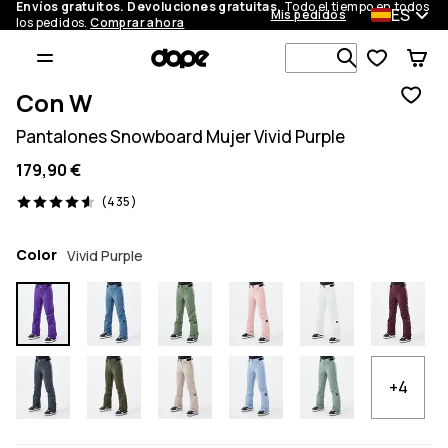
Envíos gratuitos. Devoluciones gratuitas.
Todo el tiempo en todos
ES
Mis pedidos
los pedidos.
Comprar ahora
Busca en má
Con W
Pantalones Snowboard Mujer Vivid Purple
179,90 €
435 opiniones, 4.6/5
(435)
Color
Vivid Purple
+4