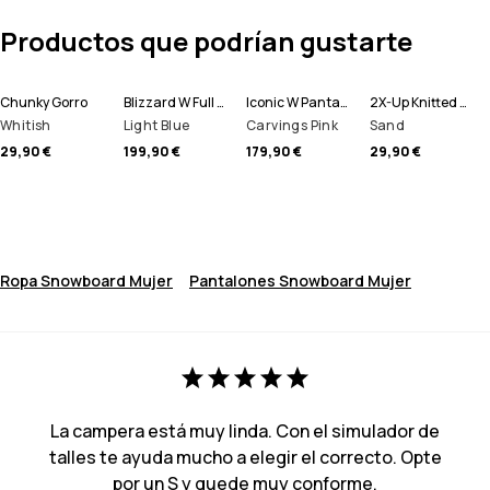
Productos que podrían gustarte
Chunky Gorro
Blizzard W Full Zip Chaqueta Snowboard Mujer
Iconic W Pantalones Snowboard Mujer
2X-Up Knitted Pasamontañas
Whitish
Light Blue
Carvings Pink
Sand
29,90 €
199,90 €
179,90 €
29,90 €
Ropa Snowboard Mujer
Pantalones Snowboard Mujer
La campera está muy linda. Con el simulador de
talles te ayuda mucho a elegir el correcto. Opte
por un S y quede muy conforme.