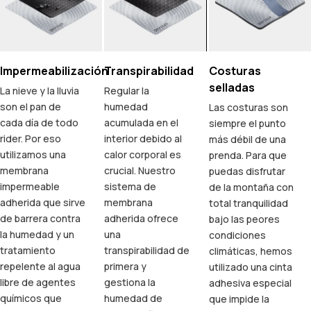
Impermeabilización
Transpirabilidad
Costuras
selladas
La nieve y la lluvia
Regular la
son el pan de
humedad
Las costuras son
cada día de todo
acumulada en el
siempre el punto
rider. Por eso
interior debido al
más débil de una
utilizamos una
calor corporal es
prenda. Para que
membrana
crucial. Nuestro
puedas disfrutar
impermeable
sistema de
de la montaña con
adherida que sirve
membrana
total tranquilidad
de barrera contra
adherida ofrece
bajo las peores
la humedad y un
una
condiciones
tratamiento
transpirabilidad de
climáticas, hemos
repelente al agua
primera y
utilizado una cinta
libre de agentes
gestiona la
adhesiva especial
químicos que
humedad de
que impide la