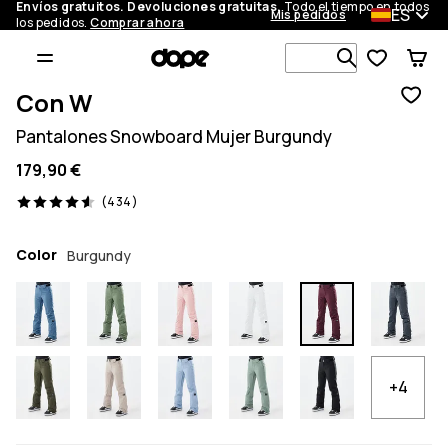
Envíos gratuitos. Devoluciones gratuitas.
Todo el tiempo en todos
ES
Mis pedidos
los pedidos.
Comprar ahora
Busca en má
Con W
Pantalones Snowboard Mujer Burgundy
179,90 €
434 opiniones, 4.6/5
(434)
Color
Burgundy
+4