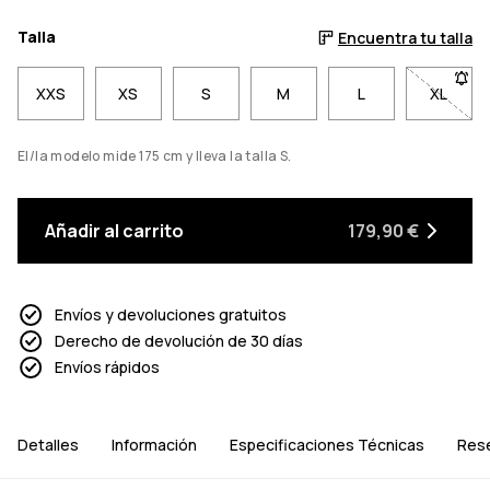
Talla
Encuentra tu talla
XXS
XS
S
M
L
XL
- Talla
El/la modelo mide 175 cm y lleva la talla S.
Añadir al carrito
179,90 €
Envíos y devoluciones gratuitos
Derecho de devolución de 30 días
Envíos rápidos
Detalles
Información
Especificaciones Técnicas
Res