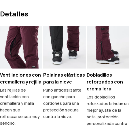
Detalles
Ventilaciones con
Polainas elásticas
Dobladillos
cremallera y rejilla
para la nieve
reforzados con
cremallera
Las rejillas de
Puño antideslizante
ventilación con
con gancho para
Los dobladillos
cremallera y malla
cordones para una
reforzados brindan un
hacen que
protección segura
mejor ajuste de la
refrescarse sea muy
contra la nieve.
bota, protección
sencillo.
personalizada contra