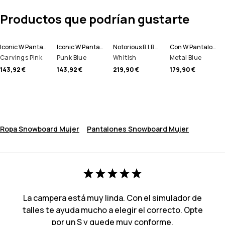
Productos que podrían gustarte
Iconic W Pantalones Snowboard Women
Iconic W Pantalones Snowboard Women
Notorious B.I.B W Pantalones Snowboard Women
Con W Pantalones Snowboard Women
Carvings Pink
Punk Blue
Whitish
Metal Blue
143,92 €
143,92 €
219,90 €
179,90 €
Ropa Snowboard Mujer
Pantalones Snowboard Mujer
La campera está muy linda. Con el simulador de
talles te ayuda mucho a elegir el correcto. Opte
por un S y quede muy conforme.