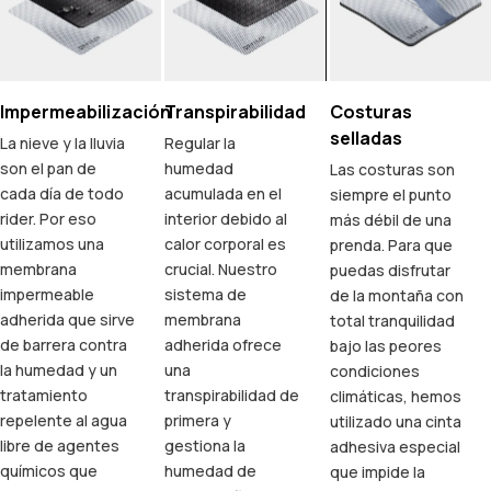
Impermeabilización
Transpirabilidad
Costuras
selladas
La nieve y la lluvia
Regular la
son el pan de
humedad
Las costuras son
cada día de todo
acumulada en el
siempre el punto
rider. Por eso
interior debido al
más débil de una
utilizamos una
calor corporal es
prenda. Para que
membrana
crucial. Nuestro
puedas disfrutar
impermeable
sistema de
de la montaña con
adherida que sirve
membrana
total tranquilidad
de barrera contra
adherida ofrece
bajo las peores
la humedad y un
una
condiciones
tratamiento
transpirabilidad de
climáticas, hemos
repelente al agua
primera y
utilizado una cinta
libre de agentes
gestiona la
adhesiva especial
químicos que
humedad de
que impide la