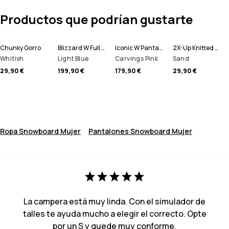
Productos que podrían gustarte
Chunky Gorro
Blizzard W Full Zip Chaqueta Snowboard Mujer
Iconic W Pantalones Snowboard Mujer
2X-Up Knitted Pasamontañas
Whitish
Light Blue
Carvings Pink
Sand
29,90 €
199,90 €
179,90 €
29,90 €
Ropa Snowboard Mujer
Pantalones Snowboard Mujer
La campera está muy linda. Con el simulador de
talles te ayuda mucho a elegir el correcto. Opte
por un S y quede muy conforme.