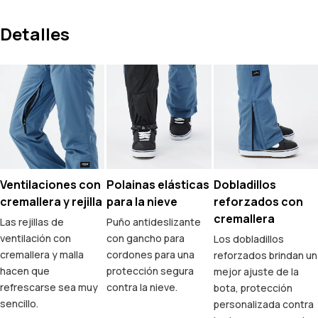
Detalles
Ventilaciones con
Polainas elásticas
Dobladillos
cremallera y rejilla
para la nieve
reforzados con
cremallera
Las rejillas de
Puño antideslizante
ventilación con
con gancho para
Los dobladillos
cremallera y malla
cordones para una
reforzados brindan un
hacen que
protección segura
mejor ajuste de la
refrescarse sea muy
contra la nieve.
bota, protección
sencillo.
personalizada contra