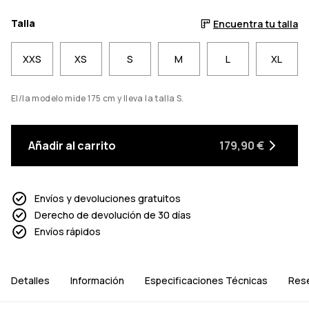
Talla
Encuentra tu talla
XXS
XS
S
M
L
XL
El/la modelo mide 175 cm y lleva la talla S.
Añadir al carrito
179,90 €
Envíos y devoluciones gratuitos
Derecho de devolución de 30 días
Envíos rápidos
Detalles
Información
Especificaciones Técnicas
Res