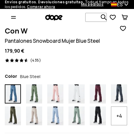
Envíos gratuitos. Devoluciones gratuitas.
Todo el tiempo en todos
ES
Mis pedidos
los pedidos.
Comprar ahora
Busca en má
Con W
Pantalones Snowboard Mujer Blue Steel
179,90 €
435 opiniones, 4.6/5
(435)
Color
Blue Steel
+4