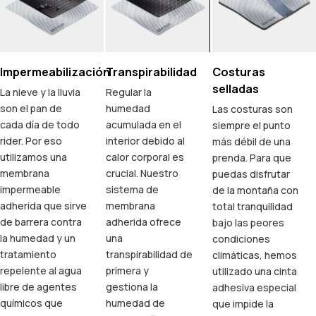
Impermeabilización
Transpirabilidad
Costuras
selladas
La nieve y la lluvia
Regular la
son el pan de
humedad
Las costuras son
cada día de todo
acumulada en el
siempre el punto
rider. Por eso
interior debido al
más débil de una
utilizamos una
calor corporal es
prenda. Para que
membrana
crucial. Nuestro
puedas disfrutar
impermeable
sistema de
de la montaña con
adherida que sirve
membrana
total tranquilidad
de barrera contra
adherida ofrece
bajo las peores
la humedad y un
una
condiciones
tratamiento
transpirabilidad de
climáticas, hemos
repelente al agua
primera y
utilizado una cinta
libre de agentes
gestiona la
adhesiva especial
químicos que
humedad de
que impide la