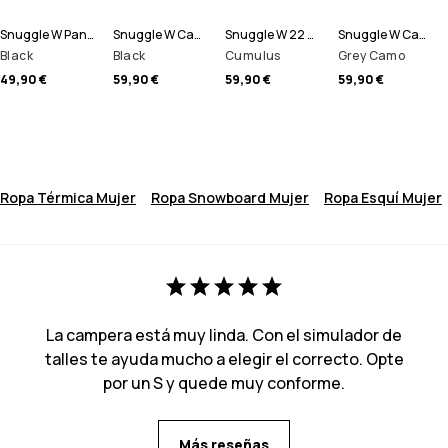
Snuggle W Pantalón Térmico Mujer
Snuggle W Camiseta Térmica Mujer
Snuggle W 22 Camiseta Térmica Mujer
Snuggle W Camiseta Térmica Mujer
Black
Black
Cumulus
Grey Camo
49,90 €
59,90 €
59,90 €
59,90 €
Ropa Térmica Mujer
Ropa Snowboard Mujer
Ropa Esquí Mujer
La campera está muy linda. Con el simulador de
talles te ayuda mucho a elegir el correcto. Opte
por un S y quede muy conforme.
Más reseñas