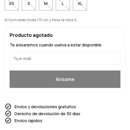
XS
S
M
L
XL
El/la modelo mide 175 cm y lleva la talla S.
Producto agotado
Te avisaremos cuando vuelva a estar disponible
Sí, quiero unirme
Avísame
Envíos y devoluciones gratuitos
Derecho de devolución de 30 días
Envíos rápidos