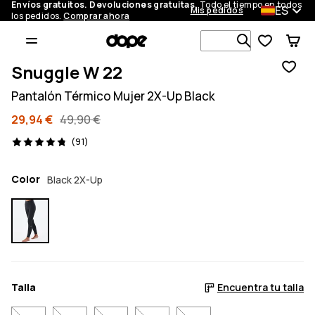
Envíos gratuitos. Devoluciones gratuitas.
Todo el tiempo en todos
ES
Mis pedidos
los pedidos.
Comprar ahora
Busca en má
Snuggle W 22
Pantalón Térmico Mujer 2X-Up Black
29,94 €
49,90 €
91 opiniones, 4.8/5
(91)
Color
Black 2X-Up
Talla
Encuentra tu talla